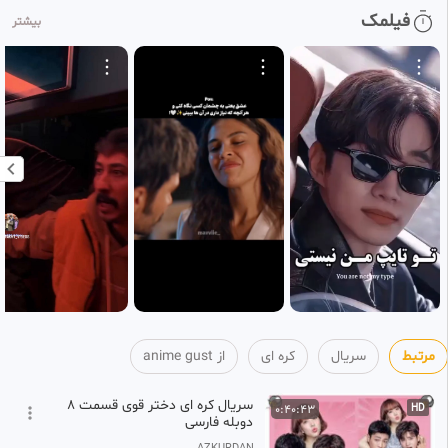
فیلمک
بیشتر
مرتبط
سریال
کره ای
از anime gust
سریال کره ای دختر قوی قسمت ۸
0:40:43
HD
دوبله فارسی