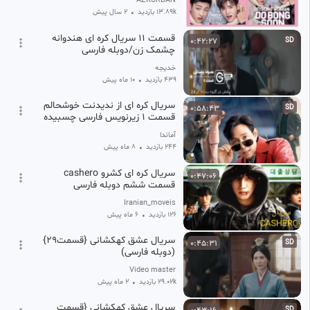
AZKURDAN
13.89k بازدید
•
2 سال پیش
قسمت ۱۱ سریال کره ای هندوانه
0:42:27
SD
چشمک زن/دوبله فارسی
خدیجه
439 بازدید
•
10 ماه پیش
سریال کره ای از ندیدنت خوشحالم
0:58:43
SD
قسمت 1 زیرنویس فارسی چسبیده
Nice to Not Meet You
آماندا
244 بازدید
•
8 ماه پیش
سریال کره ای کشرو cashero
0:47:06
قسمت ششم دوبله فارسی
Iranian_moveis
126 بازدید
•
6 ماه پیش
سریال عشق کهکشانی {قسمت29}
0:45:31
SD
(دوبله فارسی)
Video master
29.02k بازدید
•
2 ماه پیش
سریال عشق کهکشانی {قسمت
SD