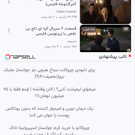
0:43:16
آخر}(دوبله فارسی)
Video master
131.49k بازدید
•
2 ماه پیش
قسمت ۶ سریال کره ای تاج بی
0:52:48
HD
نقص با زیرنویس فارسی
خدیجه
757 بازدید
•
3 ماه پیش
مطالب پیشنهادی
سریال کره ای اکشن بازیچه قسمت
0:47:50
HD
2 دوبله فارسی - 2025 The
Manipulated
برای نابودی چروکات سراغ هیچی جز جوانساز جلبک
مرجع فیلم ، سریال و انیمیشن
نرو(تخفیف40%)
582 بازدید
•
8 ماه پیش
سریال عشق کهکشانی {قسمت18}
0:45:22
SD
میخوای ایمپلنت کنی؟ | الان وقتشه | اونم فقط با ۲۵
(دوبله فارسی)
میلیون تومان!!!
Video master
22.80k بازدید
•
2 ماه پیش
یک درمان نوین و امیدوار کننده که بدون بوتاکس
پوست را جوان می کند
قسمت دوم سریال کره ای افسانه
0:46:02
اوک نیو
چروکاتو با خرید کرم جوانساز اسپیرولینا خاک
کلیپ اینستا و فیلم کوتاه
یکسان کن!کلیک جهت خرید
65 بازدید
1 سال پیش