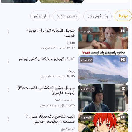
مرتبط
رضا کرمی تارا
تصویر جدید
از میثم
سریال افسانه ژنرال زن دوبله
0:00:19
HD
فارسی
baran
17.96k بازدید
•
3 ماه پیش
آهنگ کوردی میخکه ی کۆنی اوینم
0:00:42
HD
ریبوار
49.82k بازدید
•
2 ماه پیش
سریال عشق کهکشانی {قسمت38}
0:43:43
SD
(دوبله فارسی)
Video master
52.73k بازدید
•
2 ماه پیش
انیمه تناسخ یک بیکار فصل ۳
0:23:40
HD
قسمت ۱ زیرنویس فارسی
انیمه فصل