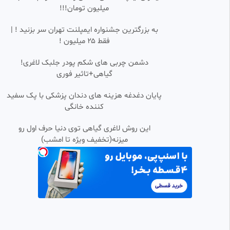
۲ قسمت ۱۰ زیرنویس فارسی
میلیون تومان!!!
انیمه فصل
32.15k بازدید
•
1 ماه پیش
به بزرگترین جشنواره ایمپلنت تهران سر بزنید ! |
فقط ۲۵ میلیون !
دشمن چربی های شکم پودر جلبک لاغری!
گیاهی+تاثیر فوری
پایان دغدغه هزینه های دندان پزشکی با پک سفید
کننده خانگی
این روش لاغری گیاهی توی دنیا حرف اول رو
میزنه(تخفیف ویژه تا امشب)