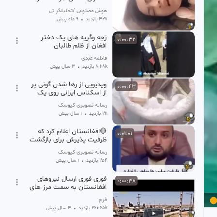
میخواهد
هوش مصنوعی /تحلیلگر تی وی
327 بازدید
•
9 ماه پیش
زجه وگریه های یک دختر
0:00:32
افغان از ظلم طالبان
فاطمه عبدی
8.28k بازدید
•
3 سال پیش
ویدیویی از رها شدن گونی پر
0:00:43
از اسکناس ایرانی روی یک
رخشه در خیابان های
رسانه تصویری کیوسک
افغانستان!!!!!!!
211 بازدید
•
1 سال پیش
🔴افغانستان اعلام کرد که
0:01:01
ظرفیت پذیرش برای بازگشت
افغانی های ساکن در ایران را
رسانه تصویری کیوسک
ندارد
254 بازدید
•
1 سال پیش
فوری فوری ارسال نیروهای
0:00:38
افغانستان به سمت مرز های
ایران
فرج
260.65k بازدید
•
3 سال پیش