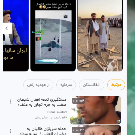
مرتبط
افغانستان
سرمایه
از عهدیه زلفی
دستگیری تبعه افغان شیطان
0:00:54
صفت به جرم تجاوز به عنف؛
8 نفر از دختران ازش شکایت
DinarTavalod
کردند
540 بازدید
•
1 سال پیش
حمله سربازان طالبان به
0:00:32
دختران افغانی / رسانه سواد