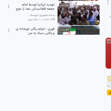
تهدید ایرانیا توسط امام
0:01:27
جمعه افغانستان بعد از موج
اخراج افغانی ها
رسانه تصویری کیوسک
1 سال پیش
•
1.92k بازدید
فوری : اعزام یگان توپخانه ی
0:00:32
و راکتی سپاه به مرز
افغانستان
خبر جنگی
3 سال پیش
•
42.96k بازدید
آخرین اخبار مرز افغانستان و
0:00:55
ایران
کاربر فیلو
3 سال پیش
•
136.20k بازدید
جمع آوری افغانی ها توسط

0:00:52
پلیس در کرج
دهکده عاشقان
1 سال پیش
•
1.27k بازدید
ا
فوری فوری💥 ارسال نیرو از
0:00:38
افغانستان به سمت ایران و
حمله تروریستی