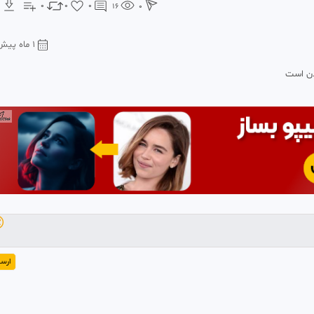
0
0
0
16
0
1 ماه پیش
افغانس

رسال