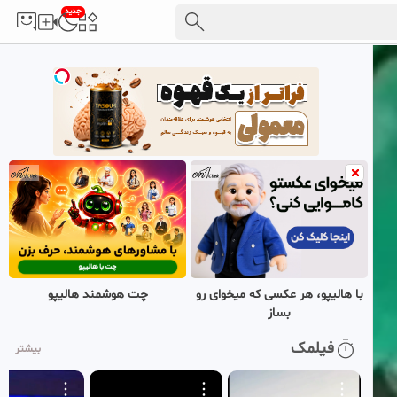
جدید
با هالیپو، هر عکسی که میخوای رو
چت هوشمند هالیپو
بساز
فیلمک
بیشتر