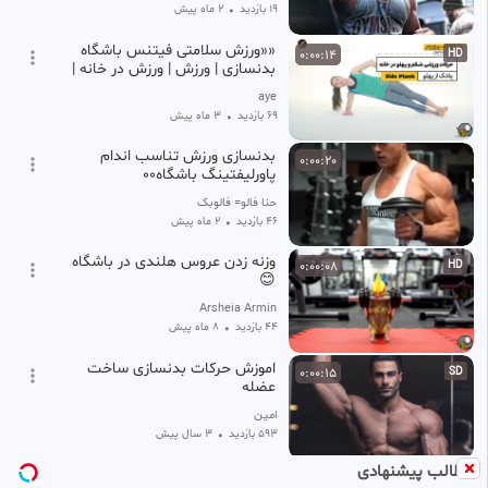
19 بازدید
•
2 ماه پیش
««ورزش سلامتی فیتنس باشگاه
0:00:14
HD
بدنسازی | ورزش | ورزش در خانه |
بارفیکس | عضله سازی چربی
aye
سوزی5»3938»
69 بازدید
•
3 ماه پیش
بدنسازی ورزش تناسب اندام
0:00:20
پاورلیفتینگ باشگاه۰۰
حنا فالو= فالوبک
46 بازدید
•
2 ماه پیش
وزنه زدن عروس هلندی در باشگاه
0:00:08
HD
😊
Arsheia Armin
44 بازدید
•
8 ماه پیش
اموزش حرکات بدنسازی ساخت
0:00:15
SD
عضله
امین
593 بازدید
•
3 سال پیش
مطالب پیشنهادی
این قسمت باشگاه
0:00:18