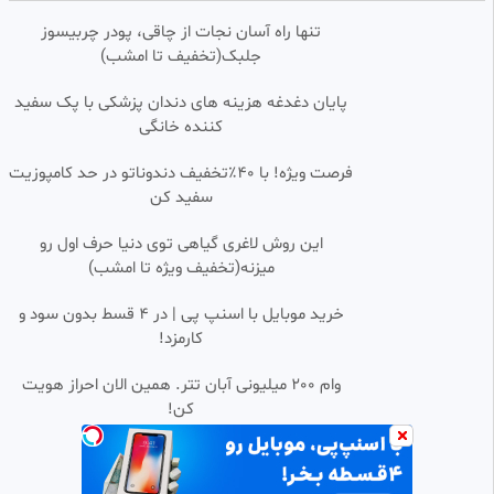
تنها راه آسان نجات از چاقی، پودر چربیسوز
SALEH_MG_
جلبک(تخفیف تا امشب)
29 بازدید
•
2 ماه پیش
ورزشی/بدنسازی۶۶/فیتنس/
0:00:14
HD
پایان دغدغه هزینه های دندان پزشکی با پک سفید
بهترین راه تمرین/پروش اندام
کننده خانگی
Amin
24 بازدید
•
5 ماه پیش
فرصت ویژه! با 40٪تخفیف دندوناتو در حد کامپوزیت
سفید کن
درگذشت شوکه کننده فرامرز عزیزی
0:00:12
HD
قهرمان بدنسازی و پرورش اندام/
علت مرگ چه بود؟!
این روش لاغری گیاهی توی دنیا حرف اول رو
هدایت
میزنه(تخفیف ویژه تا امشب)
600 بازدید
•
8 ماه پیش
لحظه سرقت گوشی سروش ستوده
خرید موبایل با اسنپ پی | در ۴ قسط بدون سود و
0:00:14
مربی بدنسازی
کارمزد!
علیرضا
958 بازدید
•
11 ماه پیش
وام 200 میلیونی آبان تتر. همین الان احراز هویت
کن!
روزی 15 دقیقه تمرین تا نابودی زیر
0:00:18
شکم و پهلو /ورزش درخانه/فیتنس
/عضله سازی /بدنسازی
محمد سیروس
87 بازدید
•
4 ماه پیش