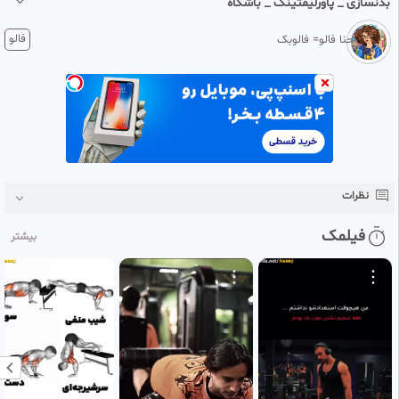
بدنسازی _ پاورلیفتینگ _ باشگاه
1 ماه پیش
فالو
حنا فالو= فالوبک
میکس سریال عشق کهکشانی / فیلم چینی سیدرمافیلم سینمایی
فیلم کمدی
فیلم هندی
فیلم خارجی
فیلم دوبله فارسی
فیلم و سریال
فیلم زیرنویس فارسی طبیعت زیبای من / ایران من / آرامش / جنگل /
دریاطبیعت زیبای من / ایران من / آرامش / جنگل / دریا
نظرات
فیلمک
بیشتر