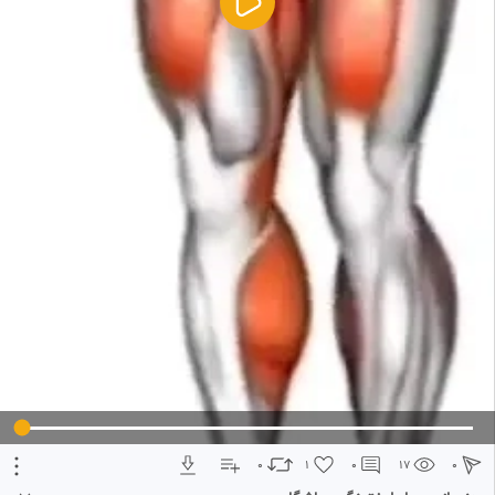
5
تبلیغ 1 از 2
0
1
0
17
0