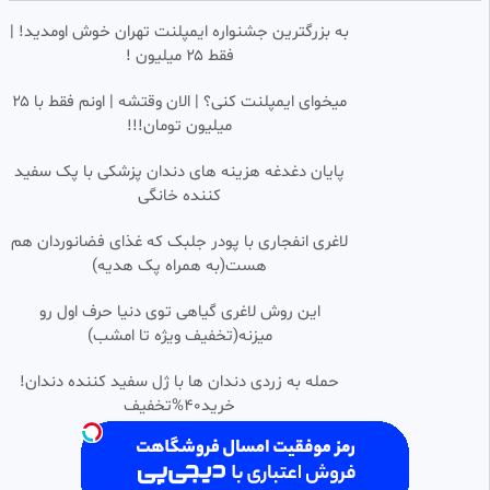
به بزرگترین جشنواره ایمپلنت تهران خوش اومدید! |
رویا ابراهیم
فقط ۲۵ میلیون !
74 بازدید
•
1 سال پیش
میخوای ایمپلنت کنی؟ | الان وقتشه | اونم فقط با ۲۵
میلیون تومان!!!
پایان دغدغه هزینه های دندان پزشکی با پک سفید
کننده خانگی
لاغری انفجاری با پودر جلبک که غذای فضانوردان هم
هست(به همراه پک هدیه)
این روش لاغری گیاهی توی دنیا حرف اول رو
میزنه(تخفیف ویژه تا امشب)
حمله به زردی دندان ها با ژل سفید کننده دندان!
خرید40%تخفیف