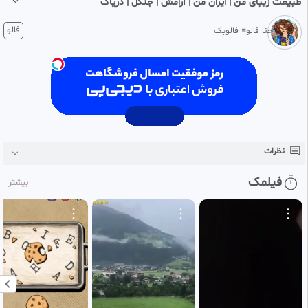
طبیعت زیبای من | ایران من | آرامش | جنگل | دریاگ
۴ هفته پیش
فالو
حنا فالو= فالوبک
میکس سریال عشق کهکشانی / فیلم چینی سیدرماطبیعت زیبای من / ایران من /
آرامش / جنگل / دریافیلم سینمایی
فیلم کمدی
فیلم هندی
فیلم خارجی
فیلم دوبله فارسی
فیلم و سریال
فیلم زیرنویس فارسی
نظرات
فیلمک
بیشتر