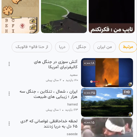
مرتبط
من ایران
جنگل
دریا
از حنا فالو= فالوبک
آتش سوزی در جنگل های
0:00:18
کالیفرنیای آمریکا
سعید
180 بازدید
•
2 سال پیش
ایران ، شمال ، تنکابن ، جنگل سه
0:00:25
FHD
هزار ؛ زیبایی های طبیعت
hamed
163 بازدید
•
1 سال پیش
لحظه خداحافظی غواصانی که ۴دی
0:00:15
۶۵ دل به دریا زدنند
saeede