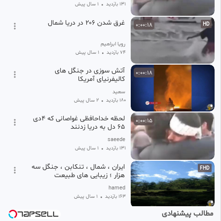
131 بازدید
•
1 سال پیش
غرق شدن ۲۰۶ در دریا شمال
0:00:18
HD
رویا ابراهیم
74 بازدید
•
1 سال پیش
آتش سوزی در جنگل های
0:00:18
کالیفرنیای آمریکا
سعید
180 بازدید
•
2 سال پیش
لحظه خداحافظی غواصانی که ۴دی
0:00:15
۶۵ دل به دریا زدنند
saeede
131 بازدید
•
1 سال پیش
ایران ، شمال ، تنکابن ، جنگل سه
FHD
هزار ؛ زیبایی های طبیعت
hamed
163 بازدید
•
1 سال پیش
مطالب پیشنهادی
غرق شدن ۲۰۶ در دریا شمال
0:00:18
HD