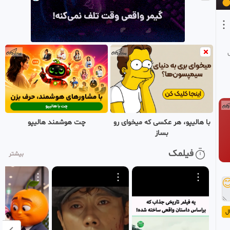
16
دوبله فارسی
خدیجه
بازنشر شده
•
1 ماه پیش
چت هوشمند هالیپو
با هالیپو، هر عکسی که میخوای رو
بساز
فیلمک
بیشتر

ا