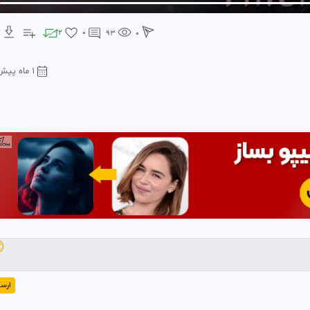
2
0
93
0
1 ماه پیش

رسال