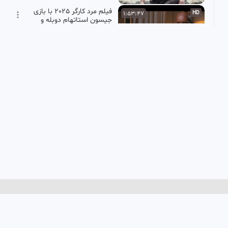
فیلم مرد کارگر 2025 با بازی
1:53:47
HD
جیسون استاتهام دوبله و
کیفیت عالی
سینماتیک
103.54k بازدید
•
10 ماه پیش
فیلم سینمایی اکشن و دیدنی
1:42:08
SD
«بی مصرف ها 2» با زیرنویس
فارسی
آتی گرام
569 بازدید
•
3 ماه پیش
فیلم سینمایی تگزاس۱
1:27:51
مرتضی
490.68k بازدید
•
1 سال پیش
فیلم سقوط قسمت۱
1:20:58
مرتضی
244.38k بازدید
•
1 سال پیش
فیلم سینمایی آسمان غرب
1:41:11
خلبان شهید شیرودی لایک
یادت نره