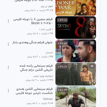
of War 2025 || دوبله فارسی
اهواز تی وی
34.81k بازدید
•
10 ماه پیش
فیلم سجین ۸ با دوبله فارسی
1:43:17
HD
- Siccin 8 2025
| کلیپ کده |
1.66k بازدید
•
5 ماه پیش
عنوان.فیلم.جنگی.وهندی.بابازی.سلمان
1:45:56
SD
احسان
1.92k بازدید
•
4 ماه پیش
فیلم سینمایی رانده شده
1:37:19
SD
تاریخی اکشن درام جنگی
وپرهیجان
ابراهیم نوری دوجی
7.33k بازدید
•
9 ماه پیش
فیلم سینمایی اکشن هندی
1:58:23
شکست ناپذیر دوبله فارسی
جدید
Mohsen
19.10k بازدید
•
7 ماه پیش