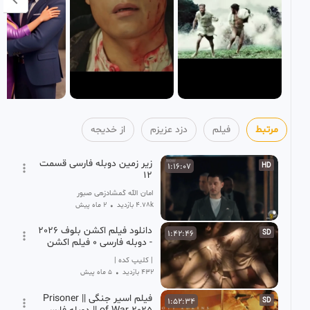
مرتبط
فیلم
دزد عزیزم
از خدیجه
زیر زمین دوبله فارسی قسمت
1:16:07
HD
12
امان الله گمشادزهی صبور
4.78k بازدید
•
2 ماه پیش
دانلود فیلم اکشن بلوف 2026
1:42:46
SD
- دوبله فارسی 0 فیلم اکشن
جدید
| کلیپ کده |
432 بازدید
•
5 ماه پیش
فیلم اسیر جنگی || Prisoner
1:52:34
SD