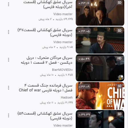
سریال عشق کهکشانی {قسمت
0:43:16
SD
آخر}(دوبله فارسی)
Video master
129.23k بازدید
•
2 ماه پیش
سریال عشق کهکشانی {قسمت47}
0:44:05
SD
(دوبله فارسی)
Video master
9.10k بازدید
•
2 ماه پیش
سریال مردگان متحرک : دریل
0:50:49
HD
دیکسن - فصل 2 قسمت 1 دوبله
فارسی
Bia2MOVIEStv
7.45k بازدید
•
10 ماه پیش
سریال فرمانده جنگ قسمت ۴
0:44:09
SD
فصل ا دوبله فارسی Chief of war
Hadiseh
21.24k بازدید
•
11 ماه پیش
سریال عشق کهکشانی {قسمت54}
0:49:39
SD
(دوبله فارسی)
Video master