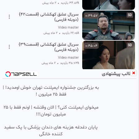
34.52k بازدید
•
2 ماه پیش
سریال عشق کهکشانی {قسمت42}
0:49:57
SD
(دوبله فارسی)
Video master
22.05k بازدید
•
2 ماه پیش
سریال عشق کهکشانی {قسمت39}
0:45:04
SD
(دوبله فارسی)
Video master
35.73k بازدید
•
2 ماه پیش
مطالب پیشنهادی
قسمت ۲۳ عشق کهکشانی دوبله
0:45:52
SD
فارسی
به بزرگترین جشنواره ایمپلنت تهران خوش اومدید! |
خدیجه
فقط ۲۵ میلیون !
1.70k بازدید
•
2 ماه پیش
سریال عشق کهکشانی {قسمت53}
0:47:20
SD
میخوای ایمپلنت کنی؟ | الان وقتشه | اونم فقط با ۲۵
(دوبله فارسی)
میلیون تومان!!!
Video master
9.48k بازدید
•
2 ماه پیش
پایان دغدغه هزینه های دندان پزشکی با پک سفید
کننده خانگی
سریال عشق کهکشانی {قسمت17}
0:45:36
SD