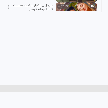
سریال _ عشق مرشــد، قسمت
0:33:42
HD
26 با دوبله فارسی
🌺 ثـــریا 🌺
2.23k بازدید
•
11 ماه پیش
سریال پاکستانی فدای عشقت
0:35:21
HD
۲۰۲۶ قسمت ۲۶ زیر نویس
فارسی
جعبه ای اسرار
657 بازدید
•
3 ماه پیش
سریال پاکستانی عشق من
0:29:18
HD
قسمت ۱۲
علی
354 بازدید
•
6 ماه پیش
قسمت ۶۴ فضیلت خانم/
0:32:46
دوبله ی فارسی
خدیجه
32.42k بازدید
•
3 ماه پیش
سریال فرید قسمت 31 (دوبله
0:35:51
HD
فارسی)