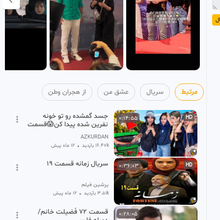
ل
مرتبط
سریال
عشق من
از هجران وطن
جسد گمشده رو تو خونه
0:14:55
HD
نفرین شده پیدا کن😱قسمت
آخر
AZKURDAN
16.47k بازدید
•
12 ماه پیش
سریال زمانه قسمت ۱۹
0:36:03
HD
پرشین فیلم
3.51k بازدید
•
12 ماه پیش
قسمت ۷۲ فَضیلت خانم/
0:28:05