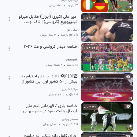
پرشین فیلم
17 بازدید
•
1 ماه پیش
امیر علی اکبری (ایران) مقابل میرکو
0:06:02
فیلیپوویچ (کرواسی) | ناک اوت،
مبارزه
نبض تو
114.71k بازدید
•
3 سال پیش
خلاصه دیدار کرواسی و غنا ۲۰۲۶
0:04:09
seamak
18 بازدید
•
۴ هفته پیش
🏆🇨🇦⚽️ کانادا با ادای احترام به
0:03:12
HD
بیش از 50 کشور اول این کشور از
جام جهانی استقبال کرد.🔥❤️
فوتبالشویی
421 بازدید
•
1 ماه پیش
خلاصه بازی / قهرمانی تیم ملی
0:03:32
HD
فوتبال هفت نفره در جام جهانی
مستر ویدیو
3.31k بازدید
•
1 سال پیش
اجرای کامل بانو شکیرا تو مراسم
SD