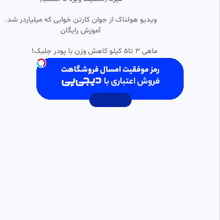
•
خلاصه بازی ترکیه ۳ آمریکا ۲ / جام
ویدیو هولناک از جوان کارتن خوابی که میلیاردر شد.
0:06:44
HD
جهانی ۲۰۲۶
آموزش رایگان
جعبه ای اسرار
24 بازدید
•
1 ماه پیش
ماهی 3 تا5 کیلو کاهش وزن با پودر جلبک!
خلاصه بازی آرژانتین ۱-۲ کلمبیا
0:08:40
HD
مقدماتی جام جهانی منطقه
آمریکاجنوبی
hamechiplus
2.12k بازدید
•
1 سال پیش