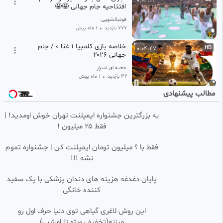
0:03:22
افتتاحیه جام جهانی 🤩🤩
فوتبالشویی
777 بازدید
•
1 ماه پیش
خلاصه بازی کلمبیا ۱ غنا ۰ / جام
0:04:47
HD
جهانی ۲۰۲۶
جعبه ای اسرار
32 بازدید
•
1 ماه پیش
مطالب پیشنهادی
خلاصه بازی بامداد امروز آرژانتین
0:03:41
HD
مقابل کلمبیا (۱-۱) | انتخابی جام
جهانی ۲۰۲۶
به بزرگترین جشنواره ایمپلنت تهران خوش اومدید! |
hamechiplus
فقط ۲۵ میلیون !
960 بازدید
•
1 سال پیش
خلاصه بازی مکزیک 2-0 آفریقای
0:03:12
فقط با ؟ میلیون تومان ایمپلنت کن | جشنواره تموم
جنوبی | جام جهانی 2026
نشه !!!
ورزش پلاس فوتبال Varzesh+Football
14 بازدید
•
1 ماه پیش
پایان دغدغه هزینه های دندان پزشکی با پک سفید
کننده خانگی
گزارش فارسی اسپانیا 1 آرژانتین ۰ /
0:09:09
HD
جام جهانی 2026
این روش لاغری گیاهی توی دنیا حرف اول رو
جعبه ای اسرار
میزنه(تخفیف ویژه تا امشب)
36 بازدید
۲ هفته پیش