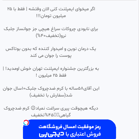
قسمت 17 با دوبله فارسی
اگر میخوای ایمپلنت کنی الان وقتشه | فقط با ۲۵
dokhtare-tanha
بازنشر شده
میلیون تومان!!!
122.11k بازدید
•
1 سال پیش
•
انیمه ویستوریا عصا و شمشیر فصل
0:23:46
HD
برای نابودی چروکات سراغ هیچی جز جوانساز جلبک
۲ قسمت ۱۰ زیرنویس فارسی
نرو(تخفیف40%)
انیمه فصل
32.99k بازدید
•
1 ماه پیش
یک درمان نوین و امیدوار کننده که بدون بوتاکس
پوست را جوان می کند
به بزرگترین جشنواره ایمپلنت تهران خوش اومدید! |
فقط ۲۵ میلیون !
این آقای58ساله با کرم ضدچروک جلبک10سال جوان
شد(سفارش با تخفیف)
دیگه هیچوقت پیری سراغت نمیاد😉 کرم ضدچروک
گیاهی👈🏻45%تخفیف