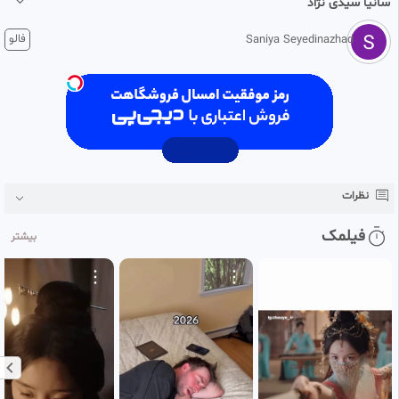
سانيا سیدی نژاد
1 ماه پیش
فالو
Saniya Seyedinazhad
سانیا سیدی نژاد
پیانو مندلسون
نظرات
فیلمک
بیشتر