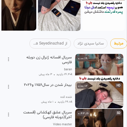
مرتبط
سانیا سیدی نژاد
از Saniya Seyedinazhad
سریال افسانه ژنرال زن دوبله
0:00:19
HD
فارسی
baran
26.30k بازدید
•
3 ماه پیش
بیدار شدن در سال۱۷۵۶ و۲۰۲۶
0:00:12
HD
خنده کده
69.10k بازدید
•
1 ماه پیش
سریال عشق کهکشانی {قسمت
0:43:16
SD
آخر}(دوبله فارسی)
Video master