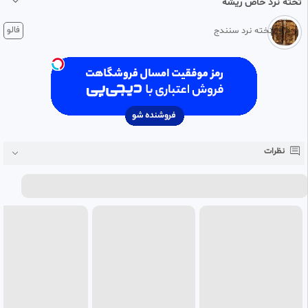
تخته نرد خاص ریشه
2 ماه پیش
فالو
تخته نرد سنندج
تخته نرد ریشه گردوی تک بازی
تمام گره و خوش نقش
سه لولا و عمیق‌
شانه های سفارشی ساز عمیق
ابعاد ۵۰×۵۰
قیمت به همراه پک ویژه
#‌تخته
#‌تخته_نرد
#‌تخته_نرد_ریشه
نظرات
#‌تخته_نرد_ریشه_گردو
#‌تخته_نرد_بنیامین