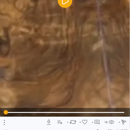
5
تبلیغ 1 از 2
0
0
0
15
0