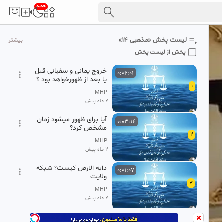
جدید
لیست پخش «مذهبی ۱۴»
بیشتر
پخش از لیست پخش
خروج یمانی و سفیانی قبل
0:06:01
یا بعد از ظهورخواهد بود ؟
1
شبکه ولایت
MHP
2 ماه پیش
آیا برای ظهور میشود زمان
0:03:14
مشخص کرد؟
2
MHP
2 ماه پیش
دابه الارض کیست؟ شبکه
0:01:07
ولایت
3
MHP
2 ماه پیش
آیا 313 یار امام زمان(ع)در
0:02:21