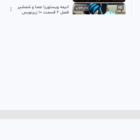
انیمه ویستوریا عصا و شمشیر
0:23:46
HD
فصل ۲ قسمت ۱۰ زیرنویس
فارسی
انیمه فصل
32.37k بازدید
•
1 ماه پیش
سریال FROM فصل ۴ قسمت
0:49:12
HD
۱۰ (آخر) با زیرنویس فارسی
پرشین فیلم
148.16k بازدید
•
1 ماه پیش