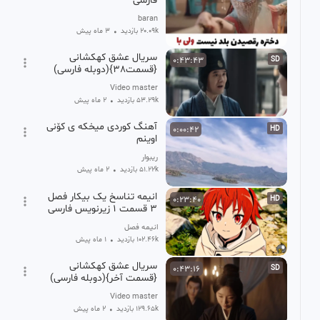
فارسی
baran
20.09k بازدید
•
3 ماه پیش
سریال عشق کهکشانی
0:43:43
SD
{قسمت38}(دوبله فارسی)
Video master
53.29k بازدید
•
2 ماه پیش
آهنگ کوردی میخکه ی کۆنی
0:00:42
HD
اوینم
ریبوار
51.22k بازدید
•
2 ماه پیش
انیمه تناسخ یک بیکار فصل
0:23:40
HD
۳ قسمت ۱ زیرنویس فارسی
انیمه فصل
102.46k بازدید
•
1 ماه پیش
سریال عشق کهکشانی
0:43:16
SD
{قسمت آخر}(دوبله فارسی)
Video master
129.65k بازدید
•
2 ماه پیش