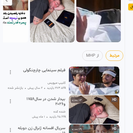
ل
مرتبط
از MHP
فیلم سینمایی چارچنگولی
1:25:52
کلیپ میویس
بازنشر شده
273.56k بازدید
•
2 سال پیش
•
بیدار شدن در سال۱۷۵۶
0:00:12
HD
و۲۰۲۶
خنده کده
65.66k بازدید
•
1 ماه پیش
سریال افسانه ژنرال زن دوبله
0:00:19
HD