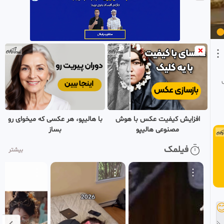
زمان ظهور زنده اند یا رجعت
4
میکنند؟
MHP
2 ماه پیش
آیا حضرت موقع ظهور خانه
0:04:21
کعبه را خراب می کنند؟
5
MHP
2 ماه پیش
آیا شیعه گناهکار مورد
0:02:24
پذیرش امام زمان قرار
6
میگیرد ؟ !
MHP
با هالیپو، هر عکسی که میخوای رو
افزایش کیفیت عکس با هوش
2 ماه پیش
بساز
مصنوعی هالیپو
فیلمک
بیشتر
