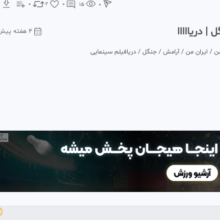
0
2
0
15
0
طبیعت زیبا
۴ هفته پیش
میکس سریال عشق کهکشانی / فیلم چینی سیدرماطب
