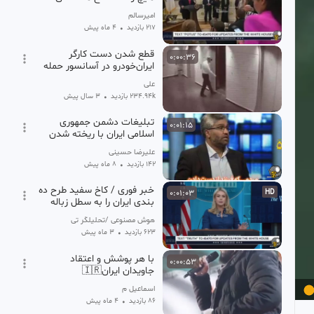
نداشته باشن
امیرسالم
217 بازدید
•
4 ماه پیش
قطع شدن دست کارگر
0:00:36
ایران‌خودرو در آسانسور حمله
تروریستی پلیس سیل زلزله
علی
234.94k بازدید
•
3 سال پیش
تبلیغات دشمن جمهوری
0:01:15
اسلامی ایران با ریخته شدن
خون یک مظلوم
علیرضا حسینی
142 بازدید
•
8 ماه پیش
خبر فوری / کاخ سفید طرح ده
0:01:03
HD
بندی ایران را به سطل زباله
انداخت
هوش مصنوعی /تحلیلگر تی وی
623 بازدید
•
3 ماه پیش
با هر پوشش و اعتقاد
0:00:53
جاویدان ایران🇮🇷
اسماعیل م
86 بازدید
•
4 ماه پیش