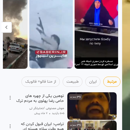
مرتبط
ایران
طبیعت
از حنا فالو= فالوبک
توهین یکی از چهره های
0:00:36
حامی رضا پهلوی به مردم ترک
زبان ایران
هوش مصنوعی /تحلیلگر تی وی
505 بازدید
•
7 ماه پیش
ترامپ: ایران قبول کردن که
0:00:36
هیچ وقت سلاح هسته ای