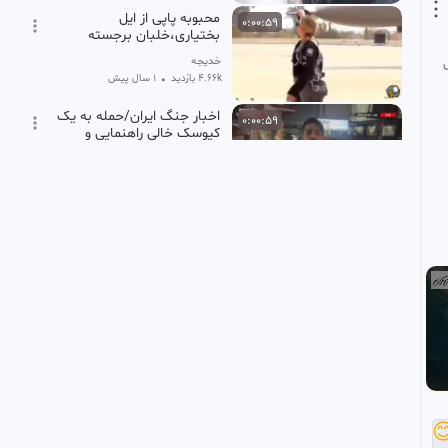
محبوبه پاپی از ایل
0:00:59
بختیاری،خلبان برجسته
ارتش آمریکا
خدیجه
1 سال پیش
•
4.66k بازدید
اخبار جنگ ایران/حمله به یک
0:00:59
کیوسک خالی راهنمایی و
رانندگی در میدان صادقیه
کیدز گرام
4 ماه پیش
•
14 بازدید
پیشگویی زن مصری از
0:01:16
اتفاقات سال ۲۰۲۵ در ایران
دهکده عاشقان
1 سال پیش
•
85.19k بازدید
توهین بیشرمانه زینب
0:01:05
موسوی به تمام مردم ایران
اسنیک مامانی (فالو لطفا)
3 سال پیش
•
173.88k بازدید
جنگل نوردی طبیعت گرد
0:01:12
HD
طبیعت ایران طبیعت شمال

جنگل های هیرکانی بهاردر