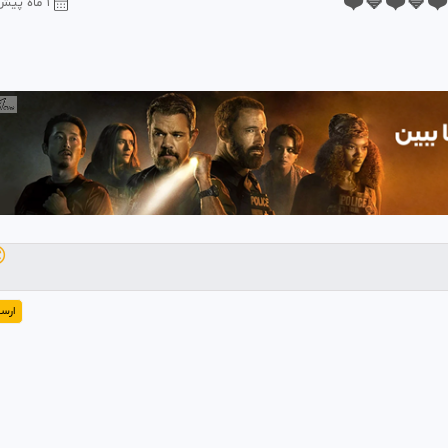
لامین یاما
1 ماه پیش

رسال