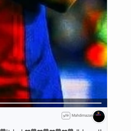
5
تبلیغ 1 از 2
فالو
Mahdimazani