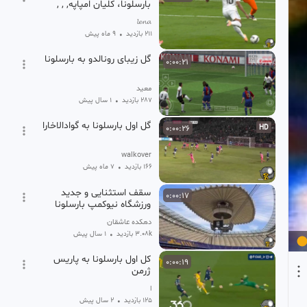
بارسلونا، کلیان امپاپه, , ,
𝓵𝓮𝓷𝓪
211 بازدید
•
9 ماه پیش
گل زیبای رونالدو به بارسلونا
0:00:21
معید
287 بازدید
•
1 سال پیش
گل اول بارسلونا به گوادالاخارا
0:00:26
HD
walkover
166 بازدید
•
7 ماه پیش
سقف استثنایی و جدید
0:00:17
ورزشگاه نیوکمپ بارسلونا
دهکده عاشقان
3.08k بازدید
•
1 سال پیش
کل اول بارسلونا به پاریس
0:00:19
ژرمن
ا
125 بازدید
•
2 سال پیش