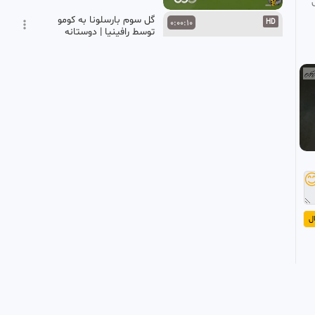
گل سوم بارسلونا به کومو
0:00:10
HD
توسط رافینیا | دوستانه
باشگاهی جام خوان گمپر
hamechiplus
12 ماه پیش
•
414 بازدید
بارسلونا 2 - 2 آتالانتا
0:00:10
FHD
mohammad
1 سال پیش
•
320 بازدید
گل هفتم بارسلونا به اف سی
0:00:13
HD
سئول توسط فران تورس |

دوستانه باشگاهی
hamechiplus
12 ماه پیش
•
322 بازدید
ا
گل چهارم بارسلونا به سویا
0:00:11
HD
توسط اریک گارسیا در دقیقه
89
رسانه ناروَن 24
1 سال پیش
•
272 بازدید
گل دوم بارسلونا به والنسیا
0:00:17
FHD
توسط تورس