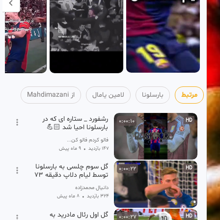
مرتبط
بارسلونا
لامین یامال
از Mahdimazani
رشفورد _ ستاره ای که در
0:00:10
HD
بارسلونا احیا شد 💪🏻
فالو کردم فالو کن...
147 بازدید
•
9 ماه پیش
گل سوم چلسی به بارسلونا
0:00:22
HD
توسط لیام دلاپ دقیقه 73
دانیال محمدزاده
324 بازدید
•
8 ماه پیش
گل اول رئال مادرید به
0:00:27
HD