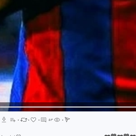
0
0
0
53
0