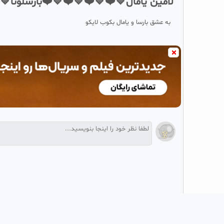
لامین یامال💙❤️💙❤️💙❤️💙❤️بارسلونا💙
به عشق بارسا و یامال بکوب لایکو