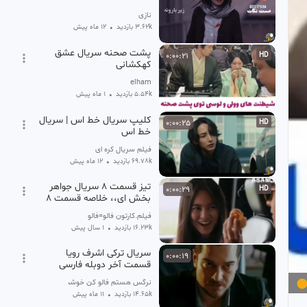
نازی
3.62k بازدید
•
12 ماه پیش
پشت صحنه سریال عشق
0:00:21
HD
کهکشانی
elham
5.54k بازدید
•
1 ماه پیش
کلیپ سریال خط اس | سریال
0:00:25
HD
خط اس
فیلم سریال کره ای
69.78k بازدید
•
12 ماه پیش
تیز قسمت ۸ سریال جواهر
0:00:29
HD
بخش ای،، خلاصه قسمت ۸
فیلم.کارتون فالو=فالو
16.23k بازدید
•
1 سال پیش
سریال ترکی اشرف رویا
0:00:19
قسمت آخر دوبله فارسی
نرگس هستم فالو کن خوشحال میشم
14.65k بازدید
•
11 ماه پیش