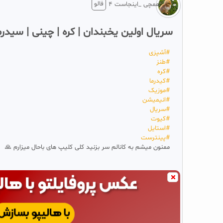
فالو
همچی _اینجاست ۴
سریال اولین یخبندان | کره | چینی | سیدرما
#‌آشپزی
#‌طنز
#‌کره
#‌کیدرما
#‌موزیک
#‌انیمیشن
#‌سریال
#‌کیوت
#‌استایل
#‌پینترست
ممنون میشم به کانالم سر بزنید کلی کلیپ های باحال میزارم 🙏