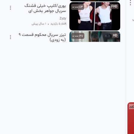
یوری/کلیپ خیلی قشنگ
0:00:13
FHD
سریال جواهر بخش ای
Zyzy
5.55k بازدید
•
1 سال پیش
تیزر سریال محکوم قسمت 9
0:00:27
HD
(به زودی)
کنترل فرآیند پاسارگاد ✅
1.85k بازدید
•
9 ماه پیش
سریال سوجان قسمت ۵۸:
0:00:17
HD
سکانس عاشقانه
امیرسالم
2.09k بازدید
•
1 سال پیش
تیزر سریال محکوم قسمت 4
0:00:29
HD
(به زودی)
کنترل فرآیند پاسارگاد ✅
10.12k بازدید
•
10 ماه پیش
میکس عاشقانه کره ای،فیلم
0:00:14
HD
کره ای جدید،فیلم کره ای
نوش جان اعليحضرت،سریال