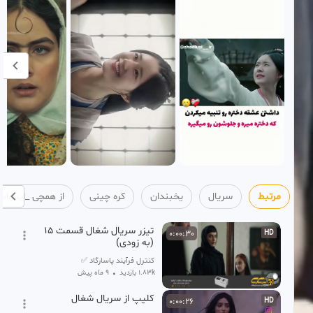
مرتبط
سریال
یخبندان
کره چینی
از همچی _اینجاس
تیزر سریال شغال قسمت 15
0:00:30
HD
(به زودی)
کنترل فرآیند پاسارگاد ✅
1.83k بازدید
•
9 ماه پیش
کلیپ از سریال شغال
0:00:26
HD