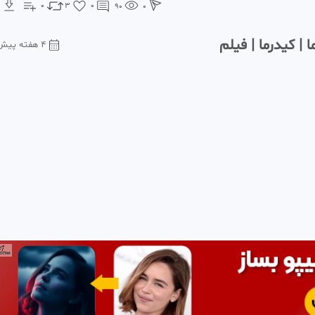
0
3
0
90
0
 | کیدرما | فیلم
۴ هفته پیش