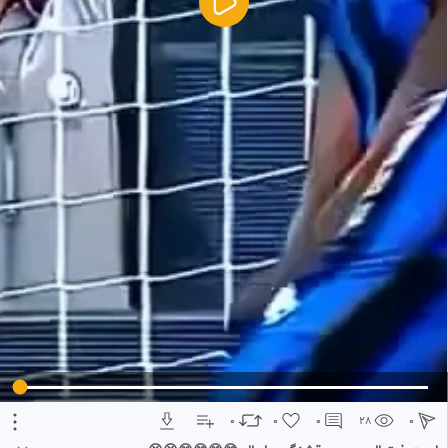
5
تبلیغ 1 از 2
0
0
0
28
0