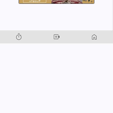
سرویس اشتراک ویدیو فیلو
سرویس اشتراک ویدیوی فیلو
جایی که می‌تونی توش جدیدترین و
جذابترین ویدیوها رو کاملاً رایگان تماشا کنی. در ضمن فیلو بهت این
امکان رو میده که با آپلود ویدیو، درآمد آنلاین خیلی خوبی داشته
باشی.
تولید کننده
تبلیغات در فیلو
قوانین
وبلاگ