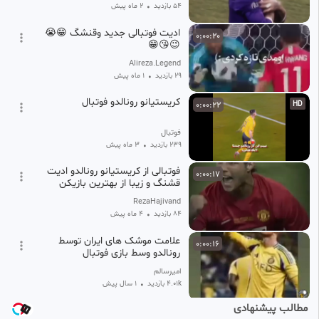
54 بازدید
•
2 ماه پیش
ادیت فوتبالی جدید وقنشگ 😁😭
0:00:20
😉😘😁
Alireza.Legend
29 بازدید
•
1 ماه پیش
کریستیانو رونالدو فوتبال
0:00:22
HD
فوتبال
239 بازدید
•
3 ماه پیش
فوتبالی از کریستیانو رونالدو ادیت
0:00:17
قشنگ و زیبا از بهترین بازیکن
فوتبال جهان
RezaHajivand
84 بازدید
•
4 ماه پیش
علامت موشک های ایران توسط
0:00:16
رونالدو وسط بازی فوتبال
امیرسالم
4.01k بازدید
•
1 سال پیش
مطالب پیشنهادی
رونالدو/ادیت از رونالدو/فوتبال/
0:00:16