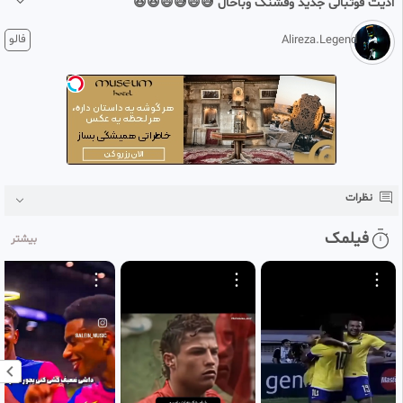
ادیت فوتبالی جدید وقشنگ وباحال 😅😄😅😄😆😆
1 ماه پیش
فالو
Alireza.Legend
ممنون از حمایتتان با تشکر که ما را دنبال کردید
نظرات
فیلمک
بیشتر