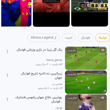
مرتبط
فوتبال
ادیت
از Alireza.Legend
یک گل زیبا در بازی ورزشی فوتبال
0:00:20
SD
Kamy_gamer
153 بازدید
•
3 سال پیش
زیباترین ده ثانیه تاریخ فوتبال
0:00:18
جهان
مجتبی بر
104 بازدید
•
11 ماه پیش
بهترین دفاع جهان.راموس.فندایک
0:00:23
HD
. فوتبال
فوتبال