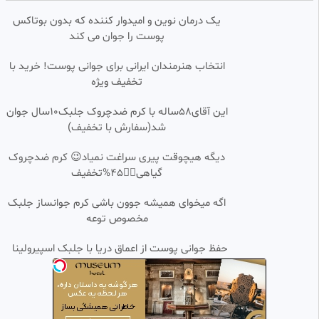
رونالدو جدید
یک درمان نوین و امیدوار کننده که بدون بوتاکس
هلو
پوست را جوان می کند
97 بازدید
•
4 ماه پیش
گیم پلی فوتبال🤣
0:00:12
HD
انتخاب هنرمندان ایرانی برای جوانی پوست! خرید با
تخفیف ویژه
کاربر فیلو
258 بازدید
•
1 سال پیش
این آقای58ساله با کرم ضدچروک جلبک10سال جوان
شد(سفارش با تخفیف)
یه ادیت قشنگ از کریستیانو
0:00:17
SD
رونالدو ⚽⚽
دیگه هیچوقت پیری سراغت نمیاد😉 کرم ضدچروک
مادیار
گیاهی👈🏻45%تخفیف
128 بازدید
•
1 سال پیش
ادیت فوتبالی رونالدو جدید و خفن
اگه میخوای همیشه جوون باشی کرم جوانساز جلبک
0:00:19
HD
🤣🙃😇🙃
مخصوص توعه
Alireza.Legend
68 بازدید
•
1 ماه پیش
حفظ جوانی پوست از اعماق دریا با جلبک اسپیرولینا
سوپرگل ورزش فوتبال
0:00:19
HD
Blackeditor_ir
544 بازدید
•
3 ماه پیش