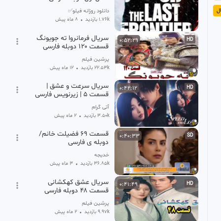
06
ل
دانلود روزانه فیلو✅
1.76k بازدید
•
8 ماه پیش
سریال فرمانروا ته جویونگ
0:52:29
HD
قسمت ۱۲۰ دوبله فارسی
پرشین فیلم
22.53k بازدید
•
12 ماه پیش
سریال سرعت و عشق |
0:42:12
HD
قسمت ۵ | زیرنویس فارسی
آتی گرام
3.50k بازدید
•
2 ماه پیش
قسمت ۶۹ فضیلت خانم/
0:40:33
SD
دوبله ی فارسی
خدیجه
36.85k بازدید
•
3 ماه پیش
سریال عشق کهکشانی
0:41:49
HD
قسمت ۴۸ دوبله فارسی
پرشین فیلم
9.97k بازدید
•
2 ماه پیش