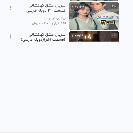
سریال عشق کهکشانی
0:47:36
HD
قسمت ۲۲ دوبله فارسی
پرشین فیلم
19.65k بازدید
•
2 ماه پیش
سریال عشق کهکشانی
0:43:16
SD
{قسمت آخر}(دوبله فارسی)
Video master
128.59k بازدید
•
2 ماه پیش
سریال ستاره شمالی قسمت
0:48:57
FHD
70 دوبله فارسی
mohammad
41.22k بازدید
•
1 سال پیش
قسمت ۵۳ سریال عشق
0:47:20
SD
کهکشانی دوبله فارسی
خدیجه
28.11k بازدید
•
2 ماه پیش
سریال افسانه شیان قسمت
0:45:27
HD
۴۸ دوبله فارسی