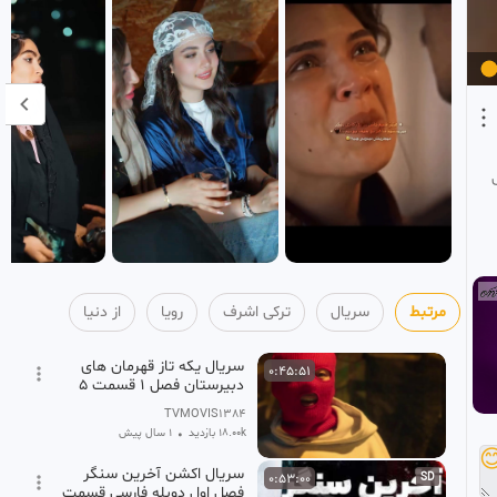
از دنیا
رویا
ترکی اشرف
سریال
مرتبط
سریال یکه تاز قهرمان های
0:45:51
دبیرستان فصل 1 قسمت 5
کامل دوبله فارسی
TVMOVIS1384
1 سال پیش
•
18.00k بازدید

سریال اکشن آخرین سنگر
0:53:00
SD
فصل اول دوبله فارسی قسمت