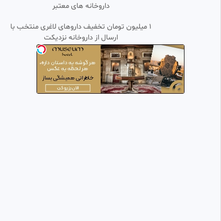
3 کامل دوبله فارسی
داروخانه های معتبر
TVMOVIS1384
13.21k بازدید
•
1 سال پیش
۱ میلیون تومان تخفیف داروهای لاغری منتخب با
ارسال از داروخانه نزدیکت
سریال عشق کهکشانی قسمت 22
0:47:36
SD
دوبله فارسی
امیرسالم
8.67k بازدید
•
2 ماه پیش