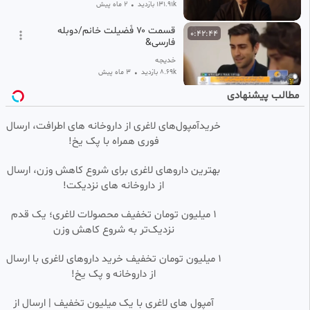
131.91k بازدید
•
2 ماه پیش
قسمت ۷۰ فَضیلت خانم/دوبله
0:42:44
فارسی&
خدیجه
8.69k بازدید
•
3 ماه پیش
مطالب پیشنهادی
سریال عشق کهکشانی قسمت 37
0:50:13
SD
دوبله فارسی
خریدآمپول‌های لاغری از داروخانه های اطرافت، ارسال
امیرسالم
فوری همراه با پک یخ!
40.21k بازدید
•
2 ماه پیش
قسمت ۶۹ فضیلت خانم/دوبله ی
0:40:33
SD
بهترین داروهای لاغری برای شروع کاهش وزن، ارسال
فارسی
از داروخانه های نزدیکت!
خدیجه
37.20k بازدید
•
3 ماه پیش
۱ میلیون تومان تخفیف محصولات لاغری؛ یک قدم
نزدیک‌تر به شروع کاهش وزن
قسمت ۴۴ سریال عشق کهکشانی
0:44:15
SD
دوبله فارسی
1 میلیون تومان تخفیف خرید داروهای لاغری با ارسال
خدیجه
از داروخانه و پک یخ!
16.06k بازدید
•
2 ماه پیش
سریال جوانان پرشور فصل 1 قسمت
آمپول های لاغری با یک میلیون تخفیف | ارسال از
0:49:00
SD