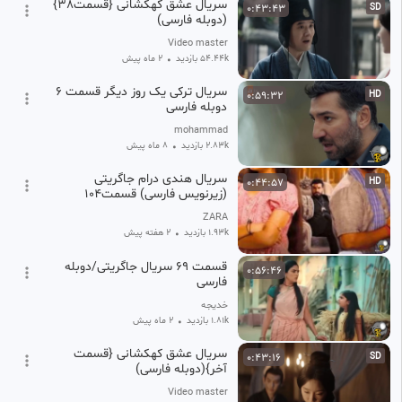
سریال عشق کهکشانی {قسمت38}
0:43:43
SD
(دوبله فارسی)
Video master
54.44k بازدید
•
2 ماه پیش
سریال ترکی یک روز دیگر قسمت 6
0:59:32
HD
دوبله فارسی
mohammad
2.83k بازدید
•
8 ماه پیش
سریال هندی درام جاگریتی
0:44:57
HD
(زیرنویس فارسی) قسمت۱۰۴
ZARA
1.93k بازدید
•
۲ هفته پیش
قسمت ۶۹ سریال جاگریتی/دوبله
0:56:46
فارسی
خدیجه
1.81k بازدید
•
2 ماه پیش
سریال عشق کهکشانی {قسمت
0:43:16
SD
آخر}(دوبله فارسی)
Video master