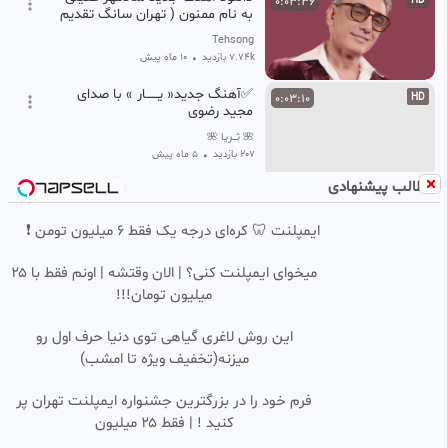
0:03:36
HD
به نام ممنون ( تهران سانگ تقدیم
میکند )
Tehsong
7.74k بازدید
•
10 ماه پیش
✅آهنگ جدید« یــــــار » با صدای
0:03:10
HD
مجید رضوی
🌺 ثـــریا 🌺
207 بازدید
•
5 ماه پیش
مطالب پیشنهادی
آهنگ آی امان علی طولابی در عصر
0:04:28
SD
جدید
ایمپلنت 🦷 کره‌ای درجه یک فقط 6 میلیون تومن ❗
نیلا
355.63k بازدید
•
2 سال پیش
میخوای ایمپلنت کنی؟ | الان وقتشه | اونم فقط با ۲۵
استوری وآهنگ احساسی/ای قوم
میلیون تومان!!!
0:03:05
HD
ب حج رفته/کجایید/کجایید
𝑲𝑳𝒊𝒑𝒔𝒂𝒛𝒆🇮🇷𝒇𝒂𝒓𝒔𝒊
این روش لاغری گیاهی توی دنیا حرف اول رو
22.94k بازدید
•
9 ماه پیش
میزنه(تخفیف ویژه تا امشب)
آهنگ آرون افشار به نام رفتم که
0:03:48
HD
فرم خود را در بزرگترین جشنواره ایمپلنت تهران پر
رفتم
کنید ! | فقط ۲۵ میلیون
Arezou Music Video
262 بازدید
1 ماه پیش