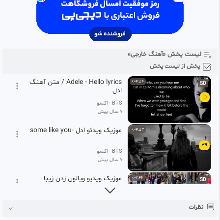
36
.
BTS - اکسو
.
7 سال پیش
#‌ویدیو
#‌Adele
#‌آهنگ
آهنگ Lana Del Rey به نام
0:03:35
SD
Rehab Ii
37
لیست پخش «آهنگ خارجی»
BTS - اکسو
7 سال پیش
پخش از لیست پخش
Adele - Hello lyrics / متن آهنگ
0:04:54
SD
ادل
BTS - اکسو
7 سال پیش
موزیک ویدئو ادل -some like you
0:04:53
39
BTS - اکسو
7 سال پیش
موزیک ویدیو ویالون زدن زیبا
0:02:46
SD
2019
40
BTS - اکسو
نظرات
7 سال پیش