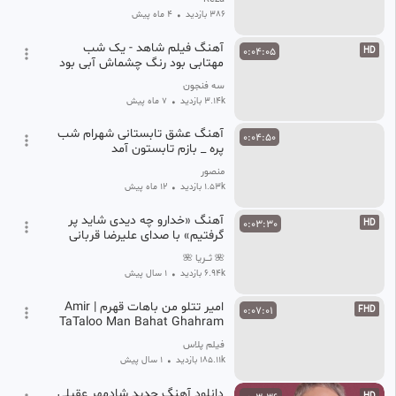
386 بازدید
•
4 ماه پیش
آهنگ فیلم شاهد - یک شب
0:04:05
HD
مهتابی بود رنگ چشماش آبی بود
سه‌ فنجون
3.14k بازدید
•
7 ماه پیش
آهنگ عشق تابستانی شهرام شب
0:04:50
پره _ بازم تابستون آمد
منصور
1.53k بازدید
•
12 ماه پیش
آهنگ «خدارو چه دیدی شاید پر
0:03:30
HD
گرفتیم» با صدای علیرضا قربانی
🌺 ثـــریا 🌺
6.94k بازدید
•
1 سال پیش
امیر تتلو من باهات قهرم | Amir
0:07:01
FHD
TaTaloo Man Bahat Ghahram
فیلم پلاس
185.11k بازدید
•
1 سال پیش
دانلود آهنگ جدید شادمهر عقیلی