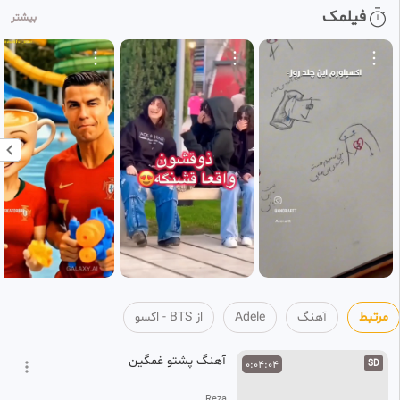
موزیک ویدئو سریال وقتی توخواب
0:04:29
فیلمک
بیشتر
بودی باصدای سوزی
41
BTS - اکسو
7 سال پیش
مرتبط
آهنگ
Adele
از BTS - اکسو
آهنگ پشتو غمگین
0:04:04
SD
Reza