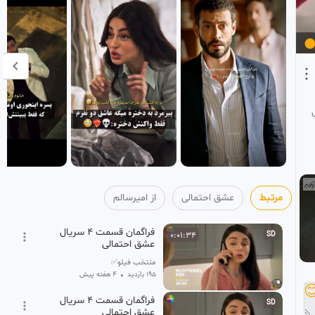
از امیرسالم
عشق احتمالی
مرتبط
فراگمان قسمت 4 سریال
0:01:34
SD
عشق احتمالی
منتخب فیلو✅
۴ هفته پیش
•
195 بازدید

فراگمان قسمت 4 سریال
SD
عشق احتمالی