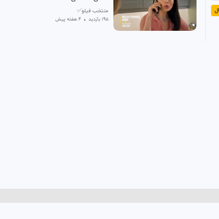
ل
منتخب فیلو✅
195 بازدید
•
۴ هفته پیش