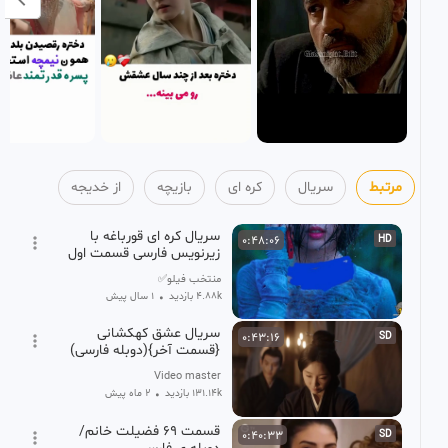
مرتبط
سریال
کره ای
بازیچه
از خدیجه
سریال کره ای قورباغه با
0:48:06
HD
زیرنویس فارسی قسمت اول
منتخب فیلو✅
4.88k بازدید
•
1 سال پیش
سریال عشق کهکشانی
0:43:16
SD
{قسمت آخر}(دوبله فارسی)
Video master
131.14k بازدید
•
2 ماه پیش
قسمت ۶۹ فضیلت خانم/
0:40:33
SD