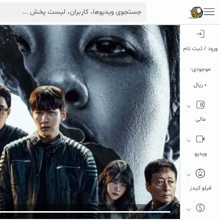
ورود / ثبت نام
موجودی:
0 ریال
مالی
ویدیو
5
فیلو کیدز
تبلیغ 1 از 2