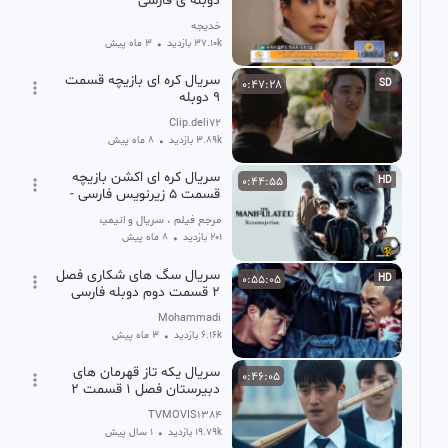
دوبله ی فارسی
خدیجه
37.10k بازدید
•
3 ماه پیش
سریال کره ای بازیچه قسمت
0:47:28
SD
۹ دوبله
Clip.deli72
3.89k بازدید
•
8 ماه پیش
سریال کره ای اکشن بازیچه
0:44:55
HD
قسمت 5 زیرنویس فارسی -
2025 The Manipulated
مرجع فیلم ، سریال و انیمیشن
201 بازدید
•
8 ماه پیش
سریال سگ های شکاری فصل
0:55:05
HD
۲ قسمت دوم دوبله فارسی
Mohammadi
6.16k بازدید
•
3 ماه پیش
سریال یکه تاز قهرمان های
0:46:05
دبیرستان فصل 1 قسمت 2
کامل دوبله فارسی
TVMOVIS1384
19.79k بازدید
•
1 سال پیش