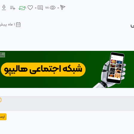
1
0
78
0
1 ماه پیش

رسال