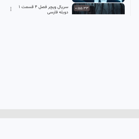
سریال ویچر فصل ۴ قسمت ۱
0:55:33
دوبله فارسی
سید مجید خالصی
18.45k بازدید
•
9 ماه پیش
قسمت ۷۰ فضیلت خانم/
0:42:44
دوبله ی فارسی*
خدیجه
36.29k بازدید
•
3 ماه پیش
قسمت ۶ سریال کره ای تاج
0:52:48
HD
بی نقص با زیرنویس فارسی
خدیجه
750 بازدید
•
3 ماه پیش
سریال فرمانروا ته جویونگ
0:48:46
HD
قسمت ۹۲ دوبله فارسی
پرشین فیلم
27.32k بازدید
•
1 سال پیش
سریال در جستجوی پرسفونه
0:42:37
HD
با زیرنویس فارسی قسمت
سوم