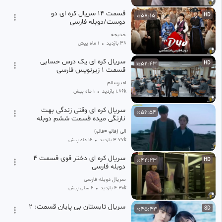
قسمت ۱۴ سریال کره ای دو
0:58:15
HD
دوست/دوبله فارسی
خدیجه
38 بازدید
•
1 ماه پیش
سریال کره ای یک درس حسابی
0:52:43
HD
قسمت ۱ زیرنویس فارسی
امیرسالم
1.86k بازدید
•
1 ماه پیش
سریال کره ای وقتی زندگی بهت
0:56:54
نارنگی میده قسمت ششم دوبله
فارسی
الی (فالو =فالو)
3.77k بازدید
•
12 ماه پیش
سریال کره ای دختر قوی قسمت ۴
0:44:23
HD
دوبله فارسی
سریال دوبله فارسی
4.30k بازدید
•
2 سال پیش
سریال تابستان بی پایان قسمت: 2
0:45:43
SD