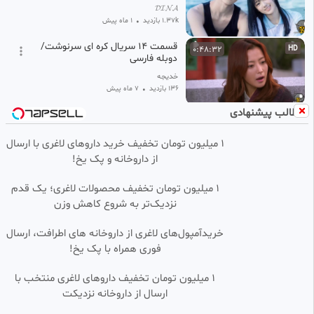
𝓓𝓘𝓝𝓐
1.37k بازدید
•
1 ماه پیش
قسمت ۱۴ سریال کره ای سرنوشت/
0:48:32
HD
دوبله فارسی
خدیجه
136 بازدید
•
7 ماه پیش
مطالب پیشنهادی
سریال عشق کهکشانی قسمت 31
0:45:50
SD
دوبله فارسی
1 میلیون تومان تخفیف خرید داروهای لاغری با ارسال
امیرسالم
از داروخانه و پک یخ!
5.36k بازدید
•
2 ماه پیش
سریال کره ای اکشن بازیچه قسمت
0:47:50
HD
۱ میلیون تومان تخفیف محصولات لاغری؛ یک قدم
2 دوبله فارسی - 2025 The
نزدیک‌تر به شروع کاهش وزن
Manipulated
مرجع فیلم ، سریال و انیمیشن
582 بازدید
•
8 ماه پیش
خریدآمپول‌های لاغری از داروخانه های اطرافت، ارسال
فوری همراه با پک یخ!
سریال عشق کهکشانی {قسمت
0:43:16
SD
آخر}(دوبله فارسی)
۱ میلیون تومان تخفیف داروهای لاغری منتخب با
Video master
ارسال از داروخانه نزدیکت
131.73k بازدید
•
2 ماه پیش