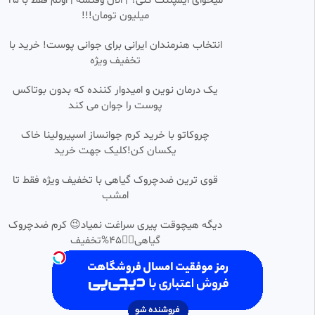
میخوای ایمپلنت کنی؟ | الان وقتشه | اونم فقط با ۲۵
میلیون تومان!!!
انتخاب هنرمندان ایرانی برای جوانی پوست! خرید با
تخفیف ویژه
یک درمان نوین و امیدوار کننده که بدون بوتاکس
پوست را جوان می کند
چروکاتو با خرید کرم جوانساز اسپیرولینا خاک
یکسان کن!کلیک جهت خرید
قوی ترین ضدچروک گیاهی با تخفیف ویژه فقط تا
امشب
دیگه هیچوقت پیری سراغت نمیاد😉 کرم ضدچروک
گیاهی👈🏻45%تخفیف