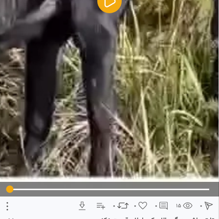
5
تبلیغ 1 از 2
0
0
0
15
0