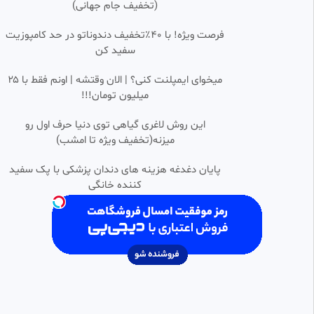
(تخفیف جام جهانی)
تماشاخونه
6.37k بازدید
•
11 ماه پیش
فرصت ویژه! با 40٪تخفیف دندوناتو در حد کامپوزیت
سفید کن
فیلم سینمایی هندی خشم ۲۰۲۲/
1:53:46
HD
دوبله فارسی
میخوای ایمپلنت کنی؟ | الان وقتشه | اونم فقط با ۲۵
خدیجه
میلیون تومان!!!
1.23k بازدید
•
4 ماه پیش
فیلم سینمایی ایرانی دل شکسته
این روش لاغری گیاهی توی دنیا حرف اول رو
1:44:09
SD
میزنه(تخفیف ویژه تا امشب)
ZARA
586 بازدید
•
5 ماه پیش
پایان دغدغه هزینه های دندان پزشکی با پک سفید
کننده خانگی
فیلم سینمایی قافله
1:25:13
HD
✅کافه فیلم✅
69.27k بازدید
•
1 سال پیش