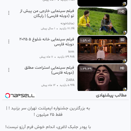
•
فیلم سینمایی خارجی من پیش از
FHD
تو (دوبله فارسی) | رایگان
تماشاخونه
71.16k بازدید
•
1 سال پیش
فیلم سینمایی خانه شلوغ ۵ ۲۰۲۵
1:59:01
SD
دوبله فارسی
krm
129.97k بازدید
•
11 ماه پیش
فیلم سینمایی استراحت مطلق
1:29:39
HD
(دوبله فارسی)
ZARA
5.96k بازدید
•
12 ماه پیش
مطالب پیشنهادی
فیلم سینمایی به همین سادگی
1:33:02
HD
به بزرگترین جشنواره ایمپلنت تهران سر بزنید ! |
بنیاد سینمایی فارابی
فقط ۲۵ میلیون !
4.73k بازدید
•
12 ماه پیش
فیلم سینمایی خارجی هیچکس ۲
FHD
با پودر جلبک لاغری، اندام خوش فرم آرزو نیست!
(دوبله فارسی) | رایگان