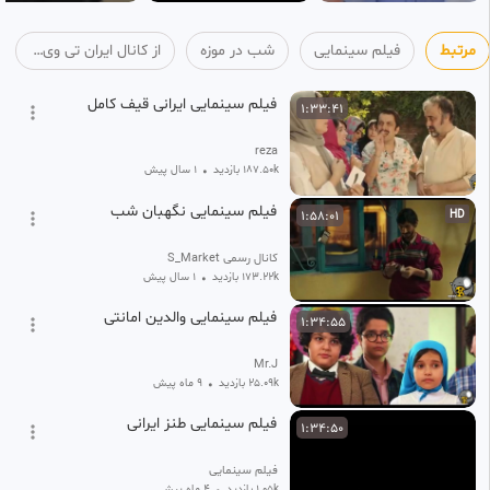
مرتبط
فیلم سینمایی
شب در موزه
از کانال ایران تی ویRubika.ir/fa_irantv
فیلم سینمایی ایرانی قیف کامل
1:33:41
reza
187.50k بازدید
•
1 سال پیش
فیلم سینمایی نگهبان شب
1:58:01
HD
کانال رسمی S_Market
173.22k بازدید
•
1 سال پیش
فیلم سینمایی والدین امانتی
1:34:55
Mr.J
25.09k بازدید
•
9 ماه پیش
فیلم سینمایی طنز ایرانی
1:34:50
فیلم سینمایی
1.05k بازدید
4 ماه پیش