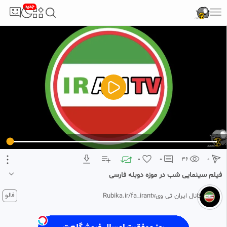
جدید
5
تبلیغ 1 از 2
0
0
36
0
فیلم سینمایی شب در موزه دوبله فارسی
۴ هفته پیش
فالو
کانال ایران تی ویRubika.ir/fa_irantv
دانلود فیلم های سینمایی از کانال من کانال رو دنبال کن پیدئو رو لایک کن
فالو مساوی با فالو