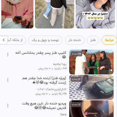
مرتبط
طنز
خنده دار
نهصد و چهل و یک
از ملکه آبنباتی
کلیپ طنز پسر چقدر بدشانس آخه
0:00:24
😂
رویا ابراهیم
1.20k بازدید
•
10 ماه پیش
(ویژه طنز) |بنده خدا چقدر هم
0:00:12
ژست گرفته بود😂🤣🔥
کانال‌آیلین‌خانمʕっ•ᴥ•ʔっ⁩⁦
95.84k بازدید
•
10 ماه پیش
ویدیو خنده دار ،این هیچ وقت
0:00:17
قدیمی نمیشه😂🤣😂
Sara