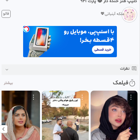
کلیپ طنز خنده دار 😂 پارت ۹۴۱
۴ هفته پیش
فالو
ملکه آبنباتی💖
لایک فالو حمایت یادتون نره عزیزای دلم 😉 😉 😉 😉 😉 😉 😉 😉 😉 😉
نظرات
فیلمک
بیشتر