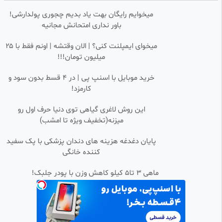
😂🤣🔥
میخوایم رایگان بهت یاد بدیم چجوری پولدارشی!
کانال‌آیلین‌خانمʕっ•ᴥ•ʔっ⁩⁦
باور نداری امتحانش مجانیه
66.01k بازدید
•
10 ماه پیش
کلیپ خنده دار طنز جدید ۳۹۰
0:00:11
میخوای ایمپلنت کنی؟ | الان وقتشه | اونم فقط با ۲۵
میلیون تومان!!!
...
111 بازدید
•
5 ماه پیش
خرید موبایل با اسنپ پی | در ۴ قسط بدون سود و
کارمزد!
آمپول زدن پسر تپل خنده دار
0:00:10
SD
این روش لاغری گیاهی توی دنیا حرف اول رو
فیلو فیلم تک
میزنه(تخفیف ویژه تا امشب)
18.35k بازدید
•
2 سال پیش
کلیپ خنده دار | کلیپ طنز | کلیپ
پایان دغدغه هزینه های دندان پزشکی با پک سفید
0:00:27
فان | طنز | خنده ۴۰۱
کننده خانگی
Seti
1.21k بازدید
•
8 ماه پیش
ماهی 3 تا5 کیلو کاهش وزن با پودر جلبک!
کلیپ طنز ویدیو فان کلیپ کمدی
0:00:10
SD
خنده دار بگذره غار ع
نیایش
596 بازدید
•
3 ماه پیش