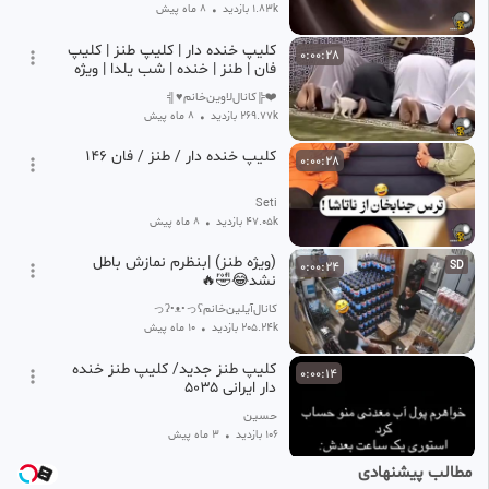
1.83k بازدید
•
8 ماه پیش
کلیپ خنده دار | کلیپ طنز | کلیپ
0:00:28
فان | طنز | خنده | شب یلدا | ویژه
طنز ۱۴۰
❤️╠کانال‌لاوین‌خانم⁦♥╣
269.77k بازدید
•
8 ماه پیش
کلیپ خنده دار / طنز / فان ۱۴۶
0:00:28
Seti
47.05k بازدید
•
8 ماه پیش
(ویژه طنز) |بنظرم نمازش باطل
0:00:24
SD
نشد😂🤣🔥
کانال‌آیلین‌خانمʕっ•ᴥ•ʔっ⁩⁦
205.24k بازدید
•
10 ماه پیش
کلیپ طنز جدید/ کلیپ طنز خنده
0:00:14
دار ایرانی ۵۰۳۵
حسین
106 بازدید
•
3 ماه پیش
مطالب پیشنهادی
(ویژه طنز) |حمال منم،حمال تویی
0:00:27
SD