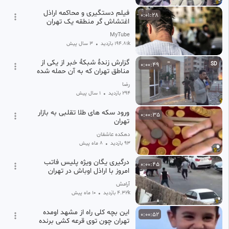
فیلم دستگیری و محاکمه اراذل
0:01:28
اغتشاش گر منطقه یک تهران
MyTube
194.81k بازدید
•
3 سال پیش
گزارش زندۀ شبکۀ خبر از یکی از
0:00:49
SD
مناطق تهران که به آن حمله شده
است
رضا
294 بازدید
•
1 سال پیش
ورود سکه های طلا تقلبی به بازار
0:00:35
تهران
دهکده عاشقان
93 بازدید
•
8 ماه پیش
درگیری یگان ویژه پلیس فاتب
0:00:45
امروز با اراذل اوباش در تهران
آرامش
4.32k بازدید
•
10 ماه پیش
این بچه کلی راه از مشهد اومده
0:00:52
تهران چون توی قرعه کشی برنده