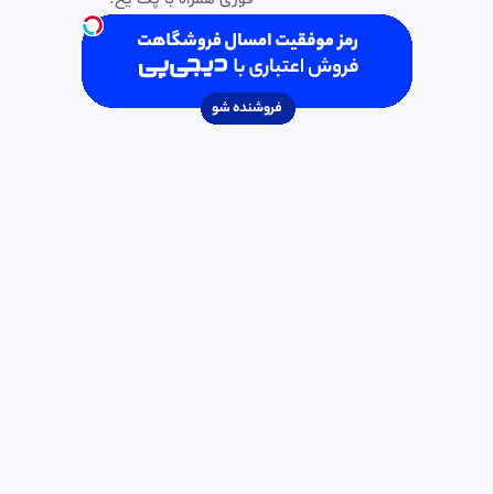
سهم خوردوهای پلاک شهرستان در
0:01:25
HD
تصادفات تهران
سیامک 313
157 بازدید
•
1 سال پیش