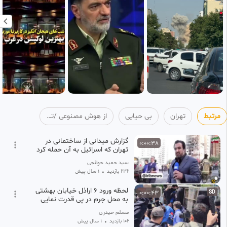
مرتبط
تهران
بی حیایی
از هوش مصنوعی /تحلیلگر تی وی
گزارش میدانی از ساختمانی در
0:00:38
تهران که اسرائیل به آن حمله کرد
‫سید حمید حوائجی
232 بازدید
•
1 سال پیش
لحظه ورود ۶ اراذل خیابان بهشتی
0:00:43
SD
به محل جرم در پی قدرت نمایی
درگیری و ایجاد
مسلم حیدری
102 بازدید
•
1 سال پیش