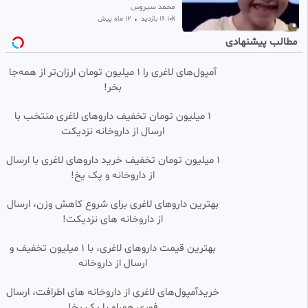
شده بود، حالا جایزش چیه؟
محمد سیروس
16.10k بازدید
•
12 ماه پیش
مطالب پیشنهادی
پوشش_زنده|تهران در آغوش پدافند
0:01:00
آمپول‌های لاغری را ۱ میلیون تومان ارزان‌تر از همه‌جا
امیرسالم
بخر!
266 بازدید
•
1 سال پیش
زورگیری با سلاح سرد در محله باغ
0:00:51
HD
۱ میلیون تومان تخفیف داروهای لاغری منتخب با
فیض تهران
ارسال از داروخانه نزدیکت
arash
130 بازدید
•
12 ماه پیش
1 میلیون تومان تخفیف خرید داروهای لاغری با ارسال
از داروخانه و پک یخ!
لحظه ترور دو قاضی در تهران
0:01:05
بهترین داروهای لاغری برای شروع کاهش وزن، ارسال
ترفند خلاقیت لایف هک ✅️
از داروخانه های نزدیکت!
14.23k بازدید
•
1 سال پیش
ماجرای شنیده شدن صدای آژیر
بهترین قیمت داروهای لاغری، با ۱ میلیون تخفیف و
0:01:03
خطر در تهران
ارسال از داروخانه‌
zar
7.62k بازدید
•
5 سال پیش
خریدآمپول‌های لاغری از داروخانه های اطرافت، ارسال
فوری همراه با پک یخ!