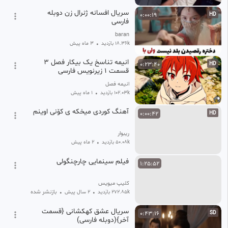
سریال افسانه ژنرال زن دوبله
0:00:19
HD
فارسی
baran
18.36k بازدید
•
3 ماه پیش
انیمه تناسخ یک بیکار فصل ۳
0:23:40
HD
قسمت ۱ زیرنویس فارسی
انیمه فصل
102.03k بازدید
•
1 ماه پیش
آهنگ کوردی میخکه ی کۆنی اوینم
0:00:42
HD
ریبوار
50.08k بازدید
•
2 ماه پیش
فیلم سینمایی چارچنگولی
1:25:52
کلیپ میویس
بازنشر شده
272.85k بازدید
•
2 سال پیش
•
سریال عشق کهکشانی {قسمت
0:43:16
SD
آخر}(دوبله فارسی)