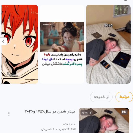
دوبله فارسی
14
خدیجه
۴ هفته پیش
•
بازنشر شده
قسمت ۱۵ سریال برای دزد عزیزم/
0:56:49
دوبله ی فارسی
15
خدیجه
۴ هفته پیش
•
بازنشر شده
قسمت ۱۶(قسمت آخر)سریال
0:59:05
برای دزد عزیزم/دوبله فارسی
16
خدیجه
۴ هفته پیش
•
بازنشر شده
مرتبط
از خدیجه
بیدار شدن در سال۱۷۵۶ و۲۰۲۶
0:00:12
HD
خنده کده
64.57k بازدید
•
1 ماه پیش