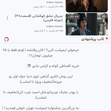
Video master
128.72k بازدید
•
2 ماه پیش
سریال عشق کهکشانی {قسمت38}
0:43:43
SD
(دوبله فارسی)
Video master
52.85k بازدید
•
2 ماه پیش
مطالب پیشنهادی
انیمه ویستوریا عصا و شمشیر فصل
0:23:46
HD
۲ قسمت ۱۰ زیرنویس فارسی
میخوای ایمپلنت کنی؟ | الان وقتشه | اونم فقط با ۲۵
انیمه فصل
میلیون تومان!!!
32.20k بازدید
•
1 ماه پیش
سریال FROM فصل ۴ قسمت ۱۰
خرید اقساطی کوله و کراس بادی 😎
0:49:12
HD
(آخر) با زیرنویس فارسی
پرشین فیلم
این روش لاغری گیاهی توی دنیا حرف اول رو
148.05k بازدید
•
1 ماه پیش
میزنه(تخفیف ویژه تا امشب)
با پودر جلبک چربیاتو مثل اسید ذوب کن(تخفیف تا
امشب)
به بزرگترین جشنواره ایمپلنت تهران خوش اومدید! |