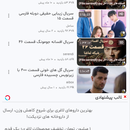
53.37k بازدید
•
10 ماه پیش
سریال زیبایی حقیقی دوبله فارسی
1:15:56
HD
قسمت 15
ساحل
92.37k بازدید
•
2 سال پیش
سریال افسانه جومونگ قسمت ۴۶
1:34:12
SD
serendi
58.56k بازدید
•
10 ماه پیش
سریال گل های خونی قسمت 400 با
1:10:04
زیرنویس چسبیده فارسی
aibox
19.69k بازدید
•
1 سال پیش
مطالب پیشنهادی
سریال افسانه جومونگ قسمت ۵۴
1:25:04
SD
شبکه تماشا
بهترین داروهای لاغری برای شروع کاهش وزن، ارسال
serendi
از داروخانه های نزدیکت!
45.13k بازدید
•
10 ماه پیش
قسمت ۱۱ سریال تا ابد در بهشت با
1:06:17
HD
۱ میلیون تومان تخفیف محصولات لاغری؛ یک قدم