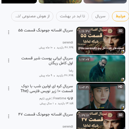
مرتبط
سریال
تا ابد در بهشت
از هوش مصنوعی /تحلیلگر تی وی
سریال افسانه جومونگ قسمت ۵۵
1:16:37
SD
serendi
48.64k بازدید
•
10 ماه پیش
سریال ایرانی پوست شیر قسمت
1:17:07
اول کامل ریگان
رضا
48.32k بازدید
•
9 ماه پیش
سریال کره ای اولین شب با دوک
1:02:21
HD
قسمت ۱۰ زیر نویس فارسی (The
First Night with the Duke 2025
🎬🎧 Freetime | فری تایم 🍿
13.15k بازدید
•
1 سال پیش
سریال افسانه جومونگ قسمت ۴۷
1:29:12
SD
serendi