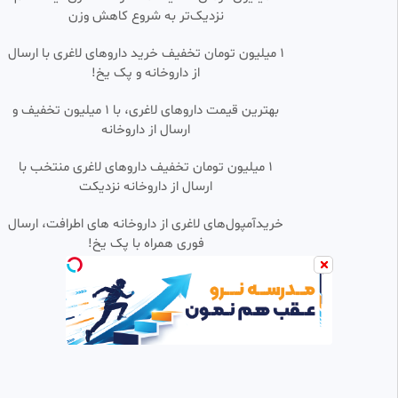
زیرنویس فارسی
نزدیک‌تر به شروع کاهش وزن
خدیجه
28 بازدید
•
1 ماه پیش
1 میلیون تومان تخفیف خرید داروهای لاغری با ارسال
از داروخانه و پک یخ!
سریال شهرزاد قسمت ۱ فصل ۳
1:06:12
HD
بهترین قیمت داروهای لاغری، با ۱ میلیون تخفیف و
serendi
ارسال از داروخانه‌
104.66k بازدید
•
1 سال پیش
قسمت ۷ دشمن سلطنتی من با زیر
۱ میلیون تومان تخفیف داروهای لاغری منتخب با
1:07:12
HD
نویس فارسی
ارسال از داروخانه نزدیکت
خدیجه
649 بازدید
•
2 ماه پیش
خریدآمپول‌های لاغری از داروخانه های اطرافت، ارسال
فوری همراه با پک یخ!
غریبه ای در آینه قسمت ۶ دوبله
1:03:35
HD
فارسی
🎬🎧 Freetime | فری تایم 🍿
3.62k بازدید
•
8 ماه پیش