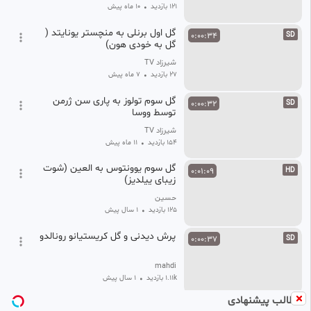
121 بازدید
•
10 ماه پیش
گل اول برنلی به منچستر یونایتد (
0:00:34
SD
گل به خودی هون)
شیرزاد TV
27 بازدید
•
7 ماه پیش
گل سوم تولوز به پاری سن ژرمن
0:00:32
SD
توسط ووسا
شیرزاد TV
154 بازدید
•
11 ماه پیش
گل سوم یوونتوس به العین (شوت
0:01:09
HD
زیبای ییلدیز)
حسین
125 بازدید
•
1 سال پیش
پرش دیدنی و گل کریستیانو رونالدو
0:00:37
SD
mahdi
1.11k بازدید
•
1 سال پیش
مطالب پیشنهادی
پاس گل مهدی طارمی برای
0:00:54
SD