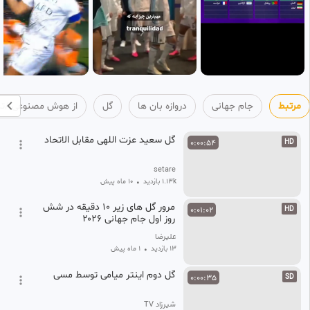
مرتبط
جام جهانی
دروازه بان ها
گل
از هوش 
گل سعید عزت اللهی مقابل الاتحاد
0:00:54
HD
setare
1.13k بازدید
•
10 ماه پیش
مرور گل های زیر ۱۰ دقیقه در شش
0:01:02
HD
روز اول جام جهانی ۲۰۲۶
علیرضا
13 بازدید
•
1 ماه پیش
گل دوم اینتر میامی توسط مسی
0:00:35
SD
شیرزاد TV