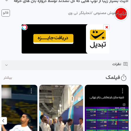
ادیت بسیار زیبا از توپ هایی که گل نشدند توسط دروازه بان های حرفه
ای | جام جهانی
1 ماه پیش
فالو
هوش مصنوعی /تحلیلگر تی وی
#‌ادیت
بسیار زیبا از
#‌توپ
هایی که
#‌گل
نشدند توسط
#‌دروازه
‌بان های
#‌حرفه
ای
/
#‌جام_جهانی
نظرات
فیلمک
بیشتر