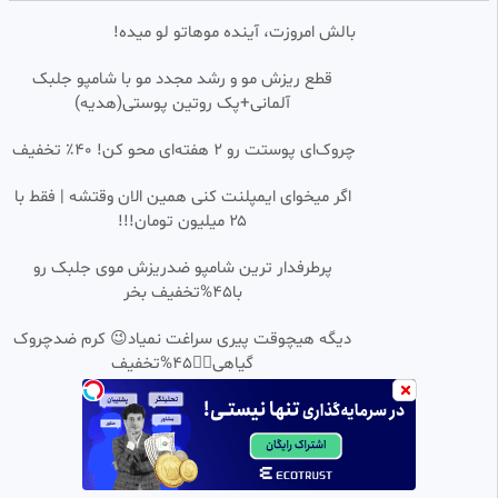
المپیاکوس در دقیقه 90
بالش امروزت، آینده موهاتو لو میده!
شیرزاد TV
1.60k بازدید
•
10 ماه پیش
قطع ریزش مو و رشد مجدد مو با شامپو جلبک
گل زیبای رونالدو/گل خفن رونالدو/
آلمانی+پک روتین پوستی(هدیه)
0:01:27
HD
گل منتخب کریستیانو رونالدو
متین
چروک‌ای پوستت رو ۲ هفته‌ای محو کن! ۴۰٪ تخفیف
81.94k بازدید
•
3 سال پیش
اگر میخوای ایمپلنت کنی همین الان وقتشه | فقط با
استیج جام جهانی توکیو حضور
0:00:36
۲۵ میلیون تومان!!!
اولین ایرانی ها در مسابقات جام
جهانی رسمی بیتباکس ژاپن
abbas
پرطرفدار ترین شامپو ضدریزش موی جلبک رو
2.04k بازدید
•
1 سال پیش
با45%تخفیف بخر
گل دوم استقلال به فولادهرمزگان
0:00:49
SD
توسط قلی زاده
دیگه هیچوقت پیری سراغت نمیاد😉 کرم ضدچروک
گیاهی👈🏻45%تخفیف
شیرزاد TV
12 بازدید
•
6 ماه پیش
گل زیبا رونالدو برای النصر
0:01:01
fotbali
64.31k بازدید
•
3 سال پیش