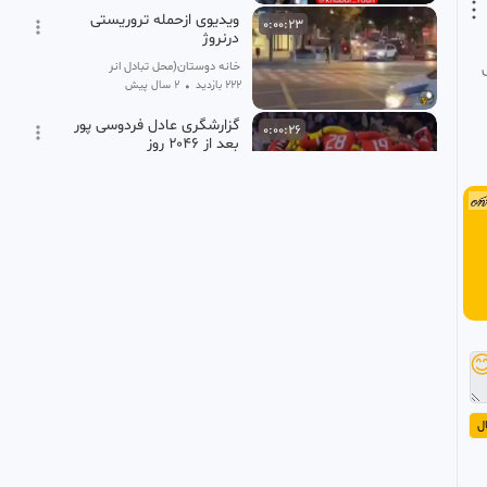
ویدیوی ازحمله تروریستی
0:00:23
درنروژ
خانه دوستان(محل تبادل انرژی های مثبت )
2 سال پیش
•
222 بازدید
گزارشگری عادل فردوسی پور
0:00:26
بعد از ۲۰۴۶ روز
ترفند خلاقیت لایف هک ✅️
1 سال پیش
•
543 بازدید
واکنش عادل فردوسی پور به
0:00:30
SD
پرسشی درباره بازگشت به
تلویزیون
کانال صفرشیش
1 سال پیش
•
319 بازدید
عادل فردوسی پور برای اولین
0:00:10
بار پس از چند سال در

صداوسیما در مراسم مسعود
tvpersian
اسکویی
2 سال پیش
•
288 بازدید
ا
قهر پنهانی عادل فردوسی پور
0:00:21
HD
و پیمان یوسفی رسماً علنی
شد !