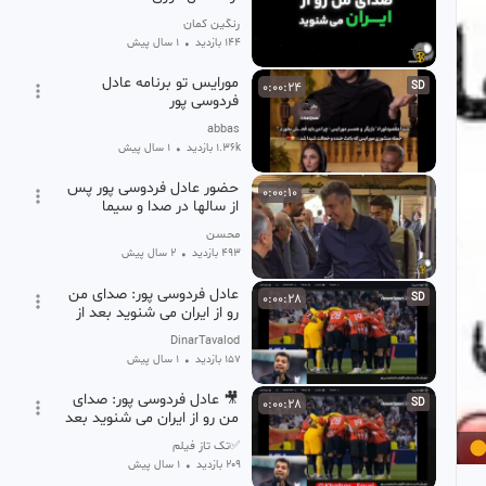
رنگین کمان
144 بازدید
•
1 سال پیش
مورایس تو برنامه عادل
0:00:24
SD
فردوسی پور
abbas
1.36k بازدید
•
1 سال پیش
حضور عادل فردوسی پور پس
0:00:10
از سالها در صدا و سیما
محسن
493 بازدید
•
2 سال پیش
عادل فردوسی پور: صدای من
0:00:28
SD
رو از ایران می شنوید بعد از
۲هزار و ۶۴ روز جدایی!
DinarTavalod
157 بازدید
•
1 سال پیش
🎥 عادل فردوسی پور: صدای
0:00:28
SD
من رو از ایران می شنوید بعد
از ۲هزار و ۶۴ روز جدایی…
✅تک تاز فیلم
209 بازدید
•
1 سال پیش