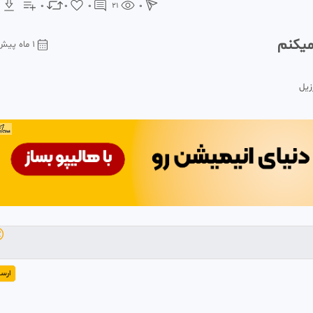
0
0
0
21
0
عادل 
1 ماه پیش
چقد

رسال