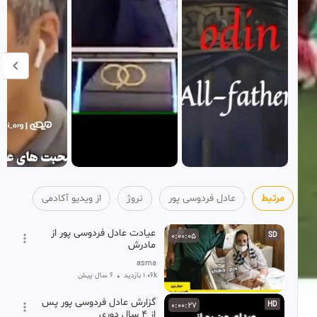
مرتبط
عادل فردوسی پور
نروژ
از ویدیو آکادمی
عیادت عادل فردوسی پور از
0:00:05
SD
مادرش
asma
1.06k بازدید
•
6 سال پیش
گزارش عادل فردوسی پور پس
0:00:27
HD
از ۴ سال دوری