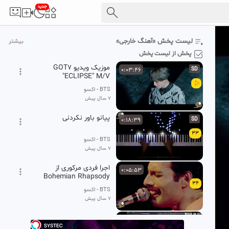
جدید
آهنگ شاد جدید فراز گوانی
0:03:39
باهم
31
BTS - اکسو
لیست پخش «آهنگ خارجی»
بیشتر
7 سال پیش
پخش از لیست پخش
موزیک ویدیو GOT7
0:03:46
SD
"ECLIPSE" M/V
BTS - اکسو
7 سال پیش
پیانو باور نکردنی
0:18:39
SD
33
BTS - اکسو
7 سال پیش
اجرا فردی مرکوری از
0:05:53
Bohemian Rhapsody
34
(ترجمه فارسی)
BTS - اکسو
7 سال پیش
فوق العاده ترین اجرای تاریخ
0:25:03
- ویمبلی لندن 1985 - گروه