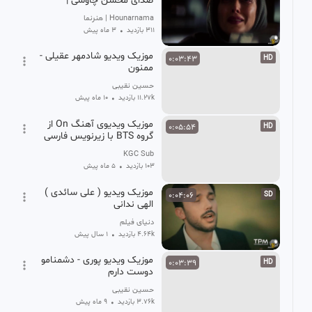
صدای محسن چاوشی |
میکس زیبایی از چندین
Hounarnama | هنرنما
سریال ایرانی
311 بازدید
•
3 ماه پیش
موزیک ویدیو شادمهر عقیلی -
0:03:43
HD
ممنون
حسین نقیبی
11.27k بازدید
•
10 ماه پیش
موزیک ویدیوی آهنگ On از
0:05:54
HD
گروه BTS با زیرنویس فارسی
KGC Sub
103 بازدید
•
5 ماه پیش
موزیک ویدیو ( علی سائدی )
0:04:06
SD
الهی ندانی
دنیای فیلم
4.64k بازدید
•
1 سال پیش
موزیک ویدیو پوری - دشمنامو
0:03:39
HD
دوست دارم
حسین نقیبی
3.76k بازدید
•
9 ماه پیش