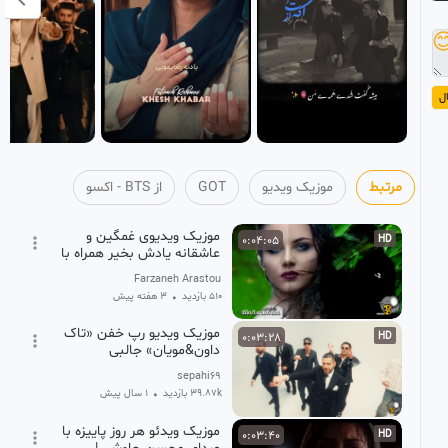

ا
از BTS - اکسو
GOT
موزیک ویدیو
مرتبط
موزیک ویدیوی غمگین و
0:04:05
HD
عاشقانه یادش بخیر همراه با
متن های زیبا
Farzaneh Arastou
۳ هفته پیش
•
510 بازدید
موزیک ویدیو رپ خفن «تاک
0:03:28
HD
داون&مویان» جالبی
sepahi69
1 سال پیش
•
39.87k بازدید
موزیک ویدئو هر روز پاییزه با
0:03:40
HD