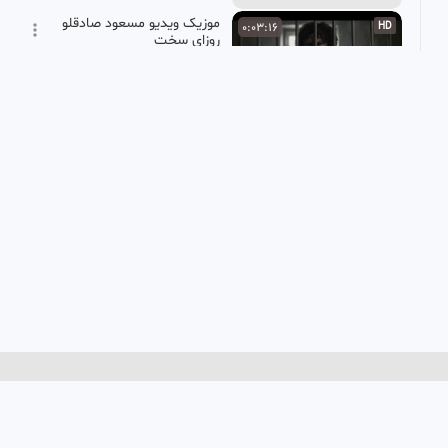
موزیک ویدیو مسعود صادقلو
0:03:16
HD
روزای سخت
دنیای فیلم
2.72k بازدید
•
9 ماه پیش
موزیک ویدئو (ای ساربان)
0:04:53
SD
محسن نامجو
یوتیوب فارسی
16.36k بازدید
•
1 سال پیش
موزیک ویدیو رپ خفن « تاک
0:03:09
HD
داون و فدی » باربی بندر
sepahi69
22.39k بازدید
•
2 سال پیش
موزیک ویدیو عارف - یه خونه
0:04:33
HD
دارم
حسین نقیبی
12.16k بازدید
•
1 سال پیش
نماهنگ ای لولیان ،یک لولیی
0:04:05
HD
دیوانه شد