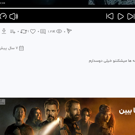
0:00
0
1
0
1.21
K
0
7 سال پیش
 ها میشکننو خیلی دوسدارم