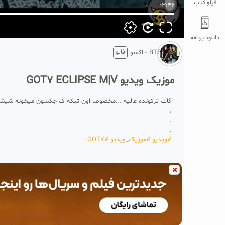
فیلو کلاب
03:46
دانلود برنامه
فالو
BTS - اکسو
موزیک ویدیو GOT7 ECLIPSE M|V
گات ترکونده عالیه ...مخصوصا اون تیکه ک جکسون میخونه شیشه
.
.
.
#‌ویدیو
#‌موزیک_ویدیو
#‌GOT7