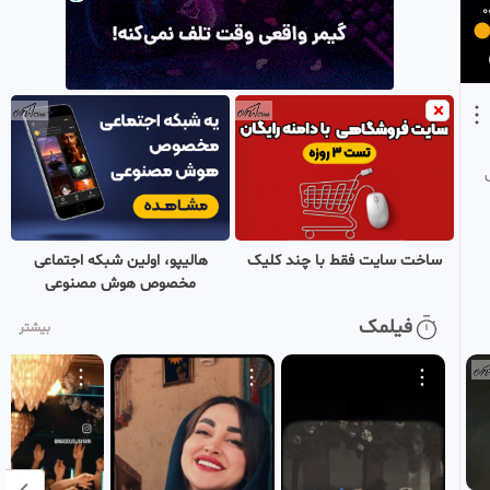
35
0
کویین Queen
BTS - اکسو
7 سال پیش
میکس سریال کره ای
0:02:12
عاشقانه ❤️
36
BTS - اکسو
7 سال پیش
آهنگ Lana Del Rey به نام
0:03:35
SD
Rehab Ii
37
BTS - اکسو
7 سال پیش
ساخت سایت فقط با چند کلیک
هالیپو، اولین شبکه اجتماعی
مخصوص هوش مصنوعی
Adele - Hello lyrics / متن
0:04:54
SD
آهنگ ادل
فیلمک
بیشتر
38
BTS - اکسو
7 سال پیش