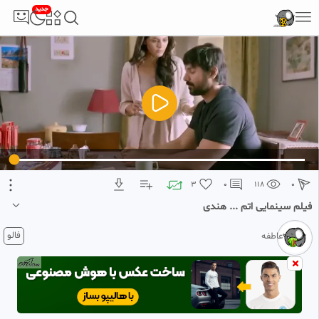
جدید
5
تبلیغ 1 از 2
3
0
118
0
فیلم سینمایی اتم ... هندی
۴ هفته پیش
فالو
عاطفه
فیلم و سریال ... هندی ...‌ دوبله فارسی ... کیفیت عالی