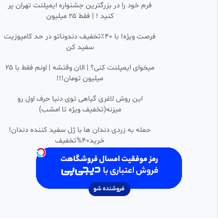
فیلم سینمایی احضار: آخرین
2:12:14
HD
فرم خود را در بزرگترین جشنواره ایمپلنت تهران پر
مراسم با زیر نویس فارسی The
کنید ! | فقط ۲۵ میلیون
Conjuring: Last Rites 2025
فیلوز تی وی (سینمایی _ سریال _ انیمیشن)
25.75k بازدید
•
10 ماه پیش
فرصت ویژه! با 40٪تخفیف دندوناتو در حد کامپوزیت
سفید کن
فیلم سینمایی فرمول یک با دوبله
2:31:50
SD
فارسی F1: The Movie 2025
میخوای ایمپلنت کنی؟ | الان وقتشه | اونم فقط با ۲۵
IRمووی
میلیون تومان!!!
49.05k بازدید
•
10 ماه پیش
فیلم سینمایی فرمول یک ۲۰۲۵
این روش لاغری گیاهی توی دنیا حرف اول رو
2:30:58
دوبله فارسی | F1 2025
میزنه(تخفیف ویژه تا امشب)
جواد
95.41k بازدید
•
11 ماه پیش
حمله به زردی دندان ها با ژل سفید کننده دندان!
خرید40%تخفیف
فیلم سینمایی تایتانیک با نقش
2:38:02
HD
آفرینی لئوناردو دیکاپریو
فیلم و سریال
458 بازدید
•
9 ماه پیش