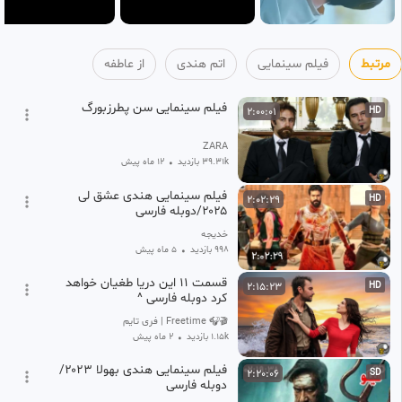
مرتبط
فیلم سینمایی
اتم هندی
از عاطفه
فیلم سینمایی سن پطرزبورگ
2:00:01
HD
ZARA
39.31k بازدید
•
12 ماه پیش
فیلم سینمایی هندی عشق لی
2:02:29
HD
۲۰۲۵/دوبله فارسی
خدیجه
998 بازدید
•
5 ماه پیش
قسمت ۱۱ این دریا طغیان خواهد
2:15:23
HD
کرد دوبله فارسی ^
🎬🎧 Freetime | فری تایم 🍿
1.15k بازدید
•
2 ماه پیش
فیلم سینمایی هندی بهولا ۲۰۲۳/
2:20:06
SD
دوبله فارسی