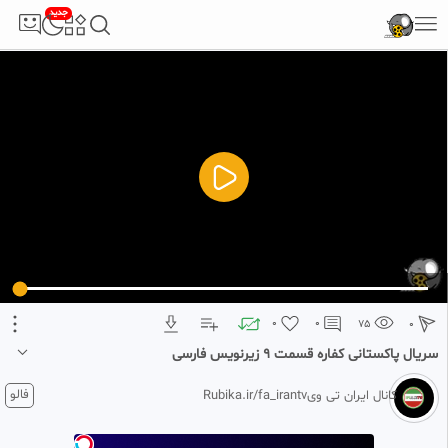
جدید
5
تبلیغ 1 از 2
0
0
75
0
سریال پاکستانی کفاره قسمت ۹ زیرنویس فارسی
1 ماه پیش
فالو
کانال ایران تی ویRubika.ir/fa_irantv
دانلود رایگان این سریال در کانال ما
جهت حمایت ریزی از ما ویدئو رو لایک کنید