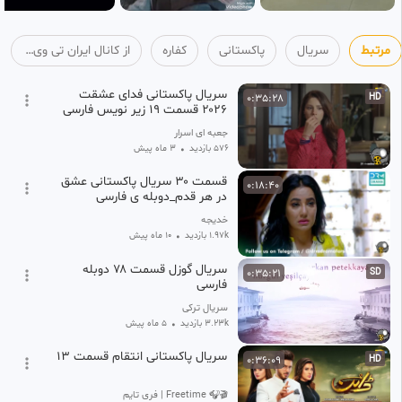
مرتبط
سریال
پاکستانی
کفاره
از کانال ایران تی ویRubika.ir/fa_irantv
سریال پاکستانی فدای عشقت
0:35:28
HD
۲۰۲۶ قسمت ۱۹ زیر نویس فارسی
جعبه ای اسرار
576 بازدید
•
3 ماه پیش
قسمت ۳۰ سریال پاکستانی عشق
0:18:40
در هر قدم_دوبله ی فارسی
خدیجه
1.97k بازدید
•
10 ماه پیش
سریال گوزل قسمت ۷۸ دوبله
0:35:21
SD
فارسی
سریال ترکی
3.23k بازدید
•
5 ماه پیش
سریال پاکستانی انتقام قسمت ۱۳
0:36:09
HD
🎬🎧 Freetime | فری تایم 🍿