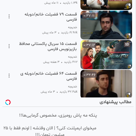
1.13k بازدید
•
11 ماه پیش
قسمت ۷۹ فضیلت خانم/دوبله
0:37:11
فارسی
خدیجه
19.97k بازدید
•
3 ماه پیش
قسمت ۱۵ سریال پاکستانی محافظ
0:37:12
SD
بازیرنویس فارسی
خدیجه
482 بازدید
•
۳ هفته پیش
قسمت ۶۴ فضیلت خانم/دوبله ی
0:32:46
فارسی
خدیجه
32.45k بازدید
•
3 ماه پیش
مطالب پیشنهادی
قسمت ۶۵ فضیلت خانم/دوبله ی
0:34:39
فارسی
پنکه مه پاش رومیزی، مخصوص گرمایی‌ها!!
خدیجه
32.04k بازدید
•
3 ماه پیش
میخوای ایمپلنت کنی؟ | الان وقتشه | اونم فقط با ۲۵
سریال پاکستانی ماهنور قسمت ۶
0:37:23
SD
میلیون تومان!!!