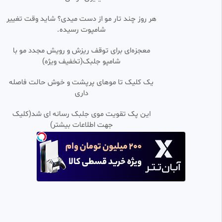
با زیرنویس فارسی
🎬🎧 Freetime | فری تایم 🍿
هر روز چند تار مو از دست میدی؟ شاید وقت تغییر
774 بازدید
•
1 ماه پیش
شامپوت رسیده.
قسمت ۷۳ سریال جاگریتی/دوبله
0:37:23
معجزه‌ای برای توقف ریزش و رویش مجدد مو با
فارسی
شامپو جلبک(تخفیف ویژه)
خدیجه
3.81k بازدید
•
2 ماه پیش
یک کلیک تا موهای پرپشت و خوش حالت فاصله
سریال پاکستانی مالکیت قسمت
داری
0:36:58
SD
۳۸
🎬🎧 Freetime | فری تایم 🍿
این پک تقویت موی جلبک رسانه ای شد(کلیک
1.16k بازدید
•
1 ماه پیش
جهت اطلاعات بیشتر)
سریال چینی وابستگی ۲۰۲۶
0:19:37
SD
قسمت ۹ زیر نویس فارسی
جعبه ای اسرار
4.30k بازدید
•
3 ماه پیش