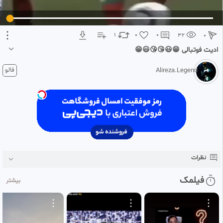
تبلیغ 1 از 2
1
0
0
32
0
ادیت فوتبالی 😁😃😘😘😃😁
1 ماه پیش
فالو
Alireza.Legend
ممنون از حمایتتان با تشکر که ما را دنبال کردید
نظرات
فیلمک
بیشتر