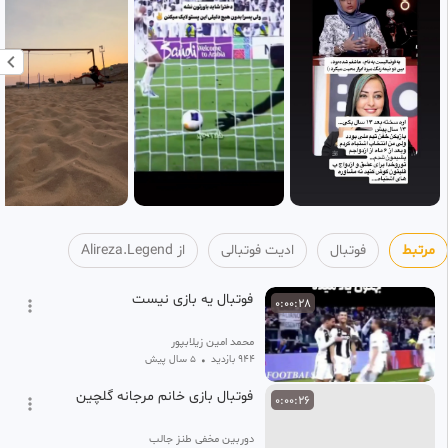
مرتبط
فوتبال
ادیت فوتبالی
از Alireza.Legend
فوتبال یه بازی نیست
0:00:28
محمد امین زیلابپور
944 بازدید
•
5 سال پیش
فوتبال بازی خانم مرجانه گلچین
0:00:26
دوربین مخفی طنز جالب