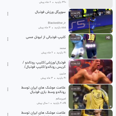
360 بازدید
•
8 ماه پیش
سوپرگل ورزش فوتبال
0:00:19
HD
Blackeditor_ir
555 بازدید
•
3 ماه پیش
کلیپ فوتبالی از لیونل مسی
0:00:16
HD
محمد
41 بازدید
•
6 ماه پیش
فوتبال/ورزشی/کلیپ رونالدو /
0:00:18
کریس رونالدو/کلیپ فوتبال/
فوتبالی
متین
41 بازدید
•
3 ماه پیش
علامت موشک های ایران توسط
0:00:16
رونالدو وسط بازی فوتبال
امیرسالم
4.02k بازدید
•
1 سال پیش
علامت موشک های ایران توسط
0:00:16