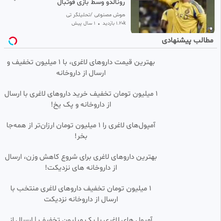
رونالدو وسط بازی فوتبال
هوش مصنوعی /تحلیلگر تی وی
1.20k بازدید
•
1 سال پیش
مطالب پیشنهادی
گاف جدید خیابانی در گزارش
0:00:28
فوتبال
بهترین قیمت داروهای لاغری، با ۱ میلیون تخفیف و
یاشار?فالو=فالو
ارسال از داروخانه‌
840 بازدید
•
4 سال پیش
فوتبال/کلیپ فوتبال/رونالدو/
0:00:11
1 میلیون تومان تخفیف خرید داروهای لاغری با ارسال
کریس رونالدو/کلیپ رونالدو
از داروخانه و پک یخ!
متین
104 بازدید
•
3 ماه پیش
آمپول‌های لاغری را ۱ میلیون تومان ارزان‌تر از همه‌جا
بخر!
سلیقه پسرا توی توپ فوتبال
0:00:15
بهترین داروهای لاغری برای شروع کاهش وزن، ارسال
سید امیر لطیفی
از داروخانه های نزدیکت!
112 بازدید
•
3 ماه پیش
یه ویدیو واسه فوتبال بازای ایران ⚽
۱ میلیون تومان تخفیف داروهای لاغری منتخب با
0:00:06
⚽⚽
ارسال از داروخانه نزدیکت
fatemeh Majidi
127 بازدید
•
9 ماه پیش
آمپول های لاغری با یک میلیون تخفیف | ارسال از