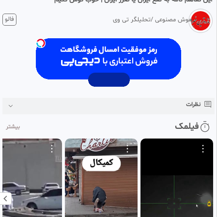
1 ماه پیش
فالو
هوش مصنوعی /تحلیلگر تی وی
🔴 آیا تفاهم‌ نامه، به نفع ایران
بوده یا
به ضرر ایران؟
یک مورد نام ببرید که به
نفع ایران بوده
🔻جواب منطقی به محمدی
مشاور آقای قالیباف
نظرات
حتــــــــــمــــا ببینید.
فیلمک
بیشتر