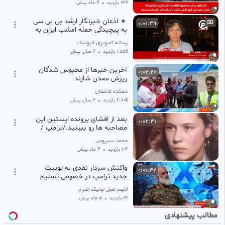
132 بازدید
•
4 ماه پیش
🔸 اذعان خبرنگار ارشد بی بی سی
0:01:39
SD
به پیچیدگی حمله امشب ایران به
رژیم صهیونیستی؛ گنب
رسانه تصویری کیوسک
1.55k بازدید
•
2 سال پیش
آخرین خبرها از محبوس شدگان
0:02:28
ریزش معدن شازند
دهکده عاشقان
6.80k بازدید
•
2 سال پیش
بعد از افشای پرونده اپستین این
0:02:31
مصاحبه ها رو ببینید./ترامپ /
جنگ ایران و اسرائیل آمریکا
محمد سیروس
104 بازدید
•
4 ماه پیش
واکنش سردار نقدی به توییت
0:01:32
جدید ترامپ در خصوص تسلیم
ایران: به زودی تکلیف ترامپ را در
اللهم عجل لولیک الفرج
میدان
26 بازدید
•
5 ماه پیش
مطالب پیشنهادی
بد رفتاری و شکستن گردن مهاجر
0:02:53
SD