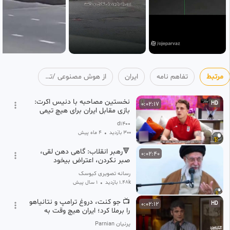
مرتبط
تفاهم نامه
ایران
از هوش مصنوعی /تحلیلگر تی وی
نخستین مصاحبه با دنیس اکرت:
0:02:17
HD
بازی مقابل ایران برای هیچ تیمی
آسان نیست
d1400
300 بازدید
•
4 ماه پیش
🔻رهبر انقلاب: گاهی دهن لقی،
0:02:40
صبر نکردن، اعتراض بیخود
رسانه تصویری کیوسک
1.48k بازدید
•
1 سال پیش
📺 جو کنت، دروغ ترامپ و نتانیاهو
0:02:12
HD
را برملا کرد؛ ایران هیچ وقت به
سمت ساخت سلاح هسته ای نرفته
پرنیان Parnian