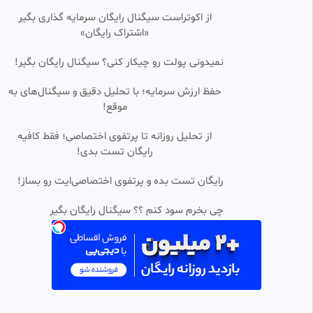
۱۵ساله افغانستان توسط پلیس
ایران
از اکوتراست سیگنال رایگان سرمایه گذاری بگیر
a.b
«اشتراک رایگان»
14.25k بازدید
•
2 سال پیش
حمله امروز اسرائیل به ایران | حمله
0:01:43
HD
نمیدونی پولت رو چیکار کنی؟ سیگنال رایگان بگیر!
اسرائیل به تهران و شیراز و اصفهان
DinarTavalod
حفظ ارزش سرمایه؛ با تحلیل دقیق و سیگنال‌های به
517 بازدید
•
1 سال پیش
موقع!
حمله موشکی نیروی موشکی ایران
0:01:49
از تحلیل روزانه تا پرتفوی اختصاصی؛ فقط کافیه
رایگان تست بدی!
محمد هادی ریحانی
92 بازدید
•
5 ماه پیش
رایگان تست بده و پرتفوی اختصاصی‌ایت رو بساز!
بیانیه دبیرخانه شورای عالی امنیت
0:01:32
SD
ملی و تجاوز رژیم صهیونسیتی به
چی بخرم سود کنم ؟؟ سیگنال رایگان بگیر
شبکه خبر
DinarTavalod
625 بازدید
•
1 سال پیش
روایت معلم مدرسه میناب از لحظه
0:02:10
اصابت موشک به مدرسه
لیلا
290 بازدید
•
4 ماه پیش