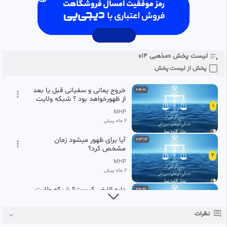
لیست پخش «مذهبی ۱۴»
پخش از لیست پخش
خروج یمانی و سفیانی قبل یا بعد
0:06:01
از ظهورخواهد بود ؟ شبکه ولایت
1
MHP
2 ماه پیش
آیا برای ظهور میشود زمان
0:03:14
مشخص کرد؟
2
MHP
2 ماه پیش
دابه الارض کیست؟ شبکه ولایت
0:01:07
3
MHP
نظرات
2 ماه پیش