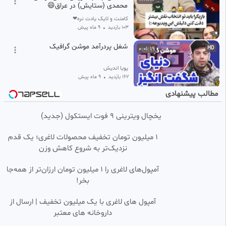
محمدی (ستایش) در عراق😄
کامنت و لایک یادت نره❤
103 بازدید
•
9 ماه پیش
شغل پردرآمد موشن گرافیک
0:01:19
HD
پویا اندیش
162 بازدید
•
9 ماه پیش
مطالب پیشنهادی
موشن گرافیک: احکام روزه/ مزه ها
0:01:08
FHD
در روزه
یخچال ویترینی 9 فوت ایستکول (جدید)
جهان فیلم ✅
344 بازدید
•
1 سال پیش
۱ میلیون تومان تخفیف محصولات لاغری؛ یک قدم
موشن گرافیک | بهترین بندگان
0:01:20
نزدیک‌تر به شروع کاهش وزن
MHP
آمپول‌های لاغری را ۱ میلیون تومان ارزان‌تر از همه‌جا
23 بازدید
•
2 ماه پیش
بخر!
موشن گرافیک ` خود مراقبتی
0:01:05
HD
آمپول های لاغری با یک میلیون تخفیف | ارسال از
سرطان ` قسمت 4
داروخانه های معتبر
MHP
112 بازدید
•
3 ماه پیش