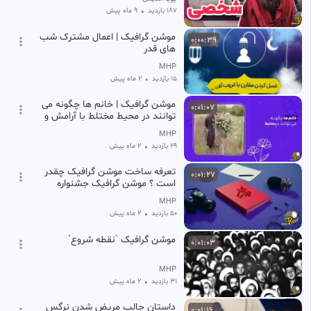
187 بازدید
•
9 ماه پیش
موشن گرافیک | اعمال مشترک شب
0:00:39
های قدر
MHP
15 بازدید
•
2 ماه پیش
موشن گرافیک | خانم ها چگونه می
0:01:07
توانند در محیط مختلط با آرامش و
بدون حاشیه کار کنند؟
MHP
29 بازدید
•
2 ماه پیش
تعرفه ساخت موشن گرافیک چقدر
0:01:27
است ؟ موشن گرافیک جشنواره
کتاب و رسانه | بیاسا
MHP
50 بازدید
•
2 ماه پیش
موشن گرافیک `نقطه شروع`
0:01:03
MHP
31 بازدید
•
2 ماه پیش
داستان جالب مریض شدن نرگس
0:01:16