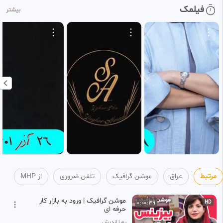
فیلمک
بیشتر
آیا 313 یار امام زمان(ع)در زمان
0:02:21
ظهور زنده اند یا رجعت میکنند؟
4
MHP
2 ماه پیش
آیا حضرت موقع ظهور خانه کعبه را
0:04:21
خراب می کنند؟
5
MHP
2 ماه پیش
آیا شیعه گناهکار مورد پذیرش
0:02:24
امام زمان قرار میگیرد ؟ !
6
MHP
2 ماه پیش
مرتبط
عراق
موشن گرافیک
تلفن ضروری
از MHP
موشن گرافیک | ورود به بازار کار
0:00:39
HD
حرفه ای
پویا اندیش