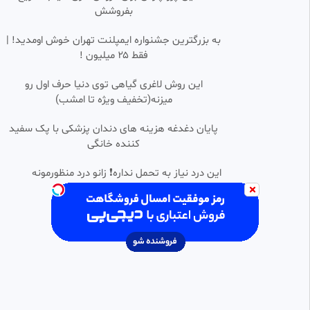
پلاس سایپا / گران ترین سدان
بفروشش
داخلی ارزش خرید دارد؟
رسانه تصویری کیوسک
201 بازدید
•
1 سال پیش
به بزرگترین جشنواره ایمپلنت تهران خوش اومدید! |
فقط ۲۵ میلیون !
عصبانیت مردم از گران شدن
0:02:00
ماشین های ایرانخودرو و سایپا
این روش لاغری گیاهی توی دنیا حرف اول رو
مهدی
میزنه(تخفیف ویژه تا امشب)
166 بازدید
•
1 سال پیش
انتقاد تند مجری تلویزیون به سایپا
پایان دغدغه هزینه های دندان پزشکی با پک سفید
و ایران خودرو | ۲۶ دی ۱۴۰۳
کننده خانگی
‫سید حمید حوائجی
192 بازدید
•
1 سال پیش
این درد نیاز به تحمل نداره❗ زانو درد منظورمونه
حواشی دیدار سایپا - پیکان
FHD
mohammad
159 بازدید
•
1 سال پیش