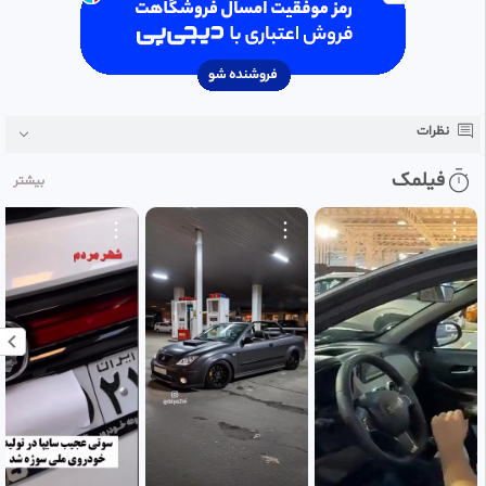
| اختصاصی,شهرداری نوشهر,سایپا,رضا گله‌دار,لیگ یک ||
نظرات
فیلمک
بیشتر