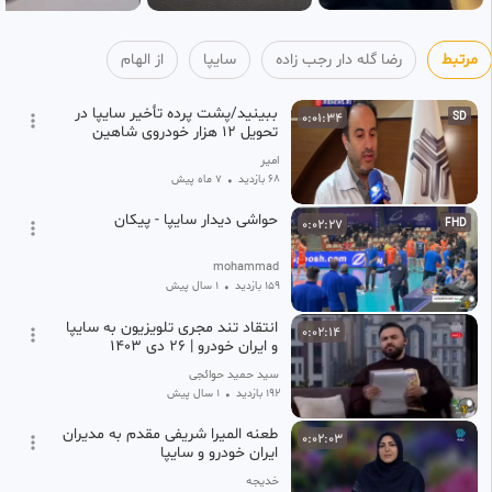
مرتبط
رضا گله دار رجب زاده
سایپا
از الهام
ببینید/پشت پرده تأخیر سایپا در
0:01:34
SD
تحویل ۱۲ هزار خودروی شاهین
امیر
68 بازدید
•
7 ماه پیش
حواشی دیدار سایپا - پیکان
0:02:27
FHD
mohammad
159 بازدید
•
1 سال پیش
انتقاد تند مجری تلویزیون به سایپا
0:02:14
و ایران خودرو | ۲۶ دی ۱۴۰۳
‫سید حمید حوائجی
192 بازدید
•
1 سال پیش
طعنه المیرا شریفی مقدم به مدیران
0:02:03
ایران خودرو و سایپا
خدیجه