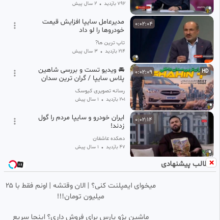
792 بازدید
•
2 سال پیش
مدیرعامل سایپا افزایش قیمت
0:02:04
خودروها را لو داد
تاپ ترین ها?
214 بازدید
•
3 سال پیش
🚘 ویدیو تست و بررسی شاهین
0:02:09
HD
پلاس سایپا / گران ترین سدان
داخلی ارزش خرید دارد؟
رسانه تصویری کیوسک
201 بازدید
•
1 سال پیش
ایران خودرو و سایپا مردم را گول
0:02:14
زدند!
دهکده عاشقان
47 بازدید
•
1 سال پیش
مطالب پیشنهادی
حمله تند مجری تلویزیون به
0:02:14
ایرانخودرو و سایپا: مردم را گول
زدند!
میخوای ایمپلنت کنی؟ | الان وقتشه | اونم فقط با ۲۵
مایکل
میلیون تومان!!!
112 بازدید
•
1 سال پیش
🚘 ویدیو تست و بررسی شاهین
HD
ماشین پژو پارس برای فروش داری؟ اینجا سریع