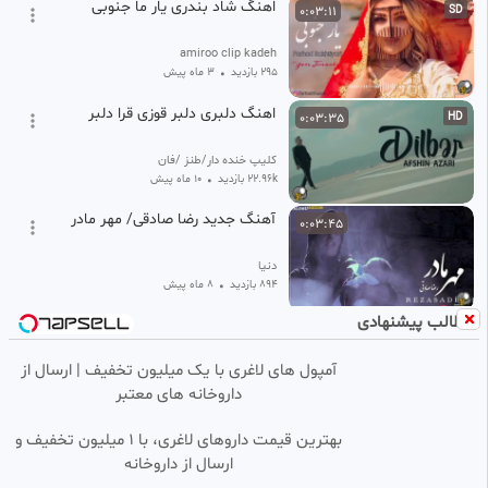
اهنگ شاد بندری یار ما جنوبی
0:03:11
SD
amiroo clip kadeh
295 بازدید
•
3 ماه پیش
اهنگ دلبری دلبر قوزی قرا دلبر
0:03:35
HD
کلیپ خنده دار/طنز /فان
22.96k بازدید
•
10 ماه پیش
آهنگ جدید رضا صادقی/ مهر مادر
0:03:45
دنیا
894 بازدید
•
8 ماه پیش
مطالب پیشنهادی
آهنگ خاطره انگیز لیلا،لیلا،لیلا؛
0:03:36
HD
ابرو کمونی لیلا
آمپول های لاغری با یک میلیون تخفیف | ارسال از
جواد
داروخانه های معتبر
1.73k بازدید
•
6 ماه پیش
آهنگ ورقص باحال هندی
0:04:34
HD
بهترین قیمت داروهای لاغری، با ۱ میلیون تخفیف و
ارسال از داروخانه‌
👈❤️🌹Moslem Shhnwaze 🌹❤️👉