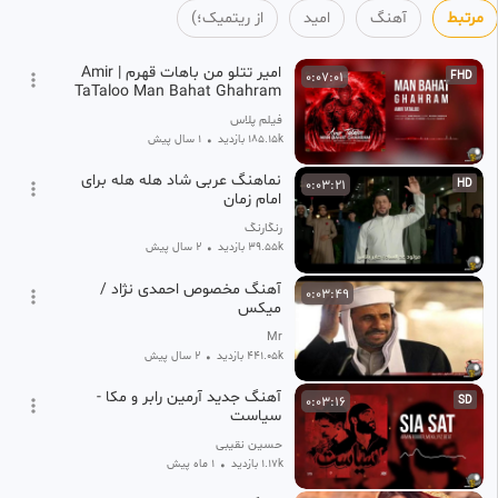
مرتبط
آهنگ
امید
از ریتمیک؛)
امیر تتلو من باهات قهرم | Amir
0:07:01
FHD
TaTaloo Man Bahat Ghahram
فیلم پلاس
185.15k بازدید
•
1 سال پیش
نماهنگ عربی شاد هله هله برای
0:03:21
HD
امام زمان
رنگارنگ
39.55k بازدید
•
2 سال پیش
آهنگ مخصوص احمدی نژاد /
0:03:49
میکس
Mr
441.05k بازدید
•
2 سال پیش
آهنگ جدید آرمین رابر و مکا -
0:03:16
SD
سیاست
حسین نقیبی
1.17k بازدید
•
1 ماه پیش