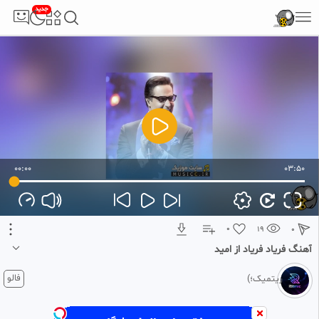
جدید
00:00
03:50
0
19
0
آهنگ فریاد فریاد از امید
1 ماه پیش
فالو
ریتمیک؛)
اگر به موزیک‌های احساسی علاقه دارید، «آهنگ فریاد فریاد از امید» از امید
انتخابی عالی برای شماست.