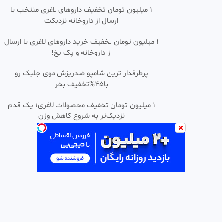
140 بازدید
•
4 ماه پیش
۱ میلیون تومان تخفیف داروهای لاغری منتخب با
ارسال از داروخانه نزدیکت
استوری وآهنگ احساسی/ای قوم
0:03:05
HD
ب حج رفته/کجایید/کجایید
1 میلیون تومان تخفیف خرید داروهای لاغری با ارسال
𝑲𝑳𝒊𝒑𝒔𝒂𝒛𝒆🇮🇷𝒇𝒂𝒓𝒔𝒊
از داروخانه و پک یخ!
23.01k بازدید
•
9 ماه پیش
تک آهنگی از محسن
پرطرفدار ترین شامپو ضدریزش موی جلبک رو
0:03:25
HD
یگانه🎼🎼🎼🎼🎼🎼🎼🎼یالان
با45%تخفیف بخر
بهنام
177 بازدید
•
4 ماه پیش
۱ میلیون تومان تخفیف محصولات لاغری؛ یک قدم
نزدیک‌تر به شروع کاهش وزن
آهنگ عاشقانه «حمید رخشنده» به
0:03:25
SD
نام «نجاتم بده» | به دادم برس که
داغونه قلبم 💔☝🏻
آتی گرام
27.07k بازدید
•
11 ماه پیش