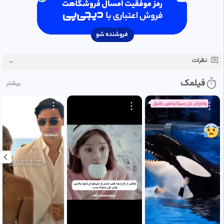
نام فارسی:
چنگ‌اندازی مخفیانه‌ی شاهزاده‌ی بی‌رمق به تاج‌وتخت
نام ژاپنی:
最強出涸らし皇子の暗躍帝位争い
امپراتوری آدراسیا در قاره فوگل. نبردی برای تاج و تخت امپراطوری وجود دارد که
ارتشی قدرتمند و قلمرو وسیعی دارد. در حالی که جانشین تصمیم نگرفته است،
فرزندان امپراتور برای گسترش قدرت خود به رقابت می پردازند. با این حال، یک
نظرات
شاهزاده بود که همه می گویند قطعاً امپراتور نمی شود: شاهزاده هفتم، آرنولد
لیکس آدلر. مرد جوانی که از هر نظر از برادر دوقلوی کوچکترش پایین تر بود،
فیلمک
بیشتر
شاهزاده کسل کننده. آرنولد بی‌کفایت و بی‌حال، هر روز را صرف بازی کردن تلف
می‌کند. با این حال، در پشت صحنه، او یکی از تنها پنج ماجراجوی کلاس SS به
نام `سیلور` است. با تشدید نبرد برای تاج و تخت، تصمیم گرفت: `من نمی
خواهم بمیرم، پس بیایید برادر کوچکم را امپراتور کنیم...` این داستان مانورهای
مخفیانه پوچ شاهزاده ای است که علاقه ای به عنوان شاهزاده ندارد. امپراتور
#‌انیمه_ژاپنی
#‌فانتزی
#‌اکشن
#‌ماجراجویی