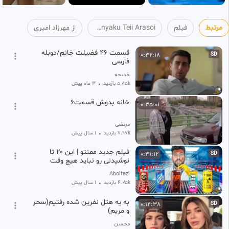
مرتبط
فیلم
Saikyou Degarashi Ouji no Anyaku Teii Arasoi
از مهرزاد امیری
قسمت ۴۶ فضیلت خانم/دوبله
0:32:18
SD
فارسی
خدیجه
5.85k بازدید
•
3 ماه پیش
خانه بدوش قسمت۶
0:35:01
مرتضی
7.97k بازدید
•
1 سال پیش
فیلم جدید ممنتو | این ۲۰ تا
0:31:12
SD
نوشیدنی رو نباید هیچ وقت
امتحان کنید
Abolfazl
4.25k بازدید
•
1 سال پیش
به یه هتل نفرین شده رفتیم(سحر
0:14:38
SD
و مریم)
محسن