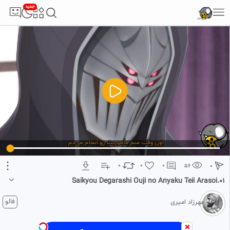
جدید
5
تبلیغ 1 از 2
0
0
0
56
0
Saikyou Degarashi Ouji no Anyaku Teii Arasoi.01
1 ماه پیش
فالو
مهرزاد امیری
نام انگلیسی:
The Insipid Prince`s Furtive Grab for The Throne