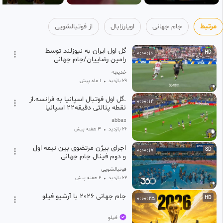
مرتبط
جام جهانی
اویارزابال
از فوتبالشویی
گل اول ایران به نیوزلند توسط
0:00:10
HD
رامین رضاییان/جام جهانی
۲۰۲۶،فوتبال
خدیجه
29 بازدید
•
1 ماه پیش
.گل اول فوتبال اسپانیا به فرانسه.از
0:00:14
نقطه پنالتی دقیقه۲۲ اسپانیا
فرانسه.بازی جام جهانی۲۰۲۶
abbas
آمريکا.
26 بازدید
•
۳ هفته پیش
اجرای بیژن مرتضوی بین نیمه اول
0:00:17
SD
و دوم فینال جام جهانی
فوتبالشویی
22 بازدید
•
۲ هفته پیش
جام جهانی 2026 با آرشیو فیلو
0:00:25
HD
فیلو