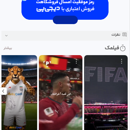
🇵🇹0️⃣🏆0️⃣🇪🇸
⚽️
نظرات
فیلمک
بیشتر