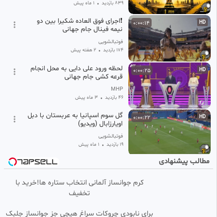
839 بازدید
•
1 ماه پیش
❗️اجرای فوق العاده شکیرا بین دو
0:00:14
HD
نیمه فینال جام جهانی
فوتبالشویی
174 بازدید
•
۲ هفته پیش
لحظه ورود علی دایی به محل انجام
0:00:25
HD
قرعه کشی جام جهانی
MHP
46 بازدید
•
3 ماه پیش
گل سوم اسپانیا به عربستان با دبل
0:00:22
HD
اویارزابال (ویدیو)
فوتبالشویی
19 بازدید
•
1 ماه پیش
مطالب پیشنهادی
فیلم قرعه کشی جام جهانی
0:00:30
🔺️🔻ایران با بلژیک هم گروه
کرم جوانساز آلمانی انتخاب ستاره ها!خرید با
آرامش
تخفیف
394 بازدید
•
8 ماه پیش
دیگو مارادونا گل قرن را مقابل
0:00:30
HD
برای نابودی چروکات سراغ هیچی جز جوانساز جلبک