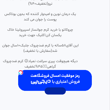
انگلیس در جام جهانی به ثمر
نرو(تخفیف40%)
رساند.
d1400
38 بازدید
•
1 ماه پیش
یک درمان نوین و امیدوار کننده که بدون بوتاکس
پوست را جوان می کند
خنده دار_صحبت قلعه نویی با
0:00:25
حضرت یوسف درباره جام جهانی
چروکاتو با خرید کرم جوانساز اسپیرولینا خاک
ابوالفضل
یکسان کن!کلیک جهت خرید
60 بازدید
•
4 ماه پیش
گل کنگو به پرتغال | جام جهانی
این آقای58ساله با کرم ضدچروک جلبک10سال جوان
0:00:09
HD
2026 | جام جهانی | گل اول کنگو به
شد(سفارش با تخفیف)
پرتغال
فیلو تایمز♥️✨
16 بازدید
•
1 ماه پیش
دیگه هیچوقت پیری سراغت نمیاد😉 کرم ضدچروک
گیاهی👈🏻45%تخفیف
گل دوم آلمان به کوراسائو توسط
0:00:10
HD
نیکو اشلوتربک در دقیقه ۳۸ | جام
جهانی 2026
بادکنک
11 بازدید
•
1 ماه پیش