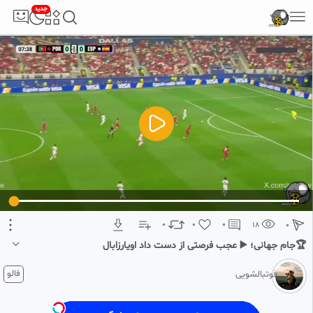
جدید
5
تبلیغ 1 از 2
0
0
0
18
0
🏆جام جهانی؛ ▶️ عجب فرصتی از دست داد اویارزابال
1 ماه پیش
فالو
فوتبالشویی
🏆جام جهانی؛
▶️ عجب فرصتی از دست داد؛ تک‌به‌تکی که اویارزابال از دست داد!