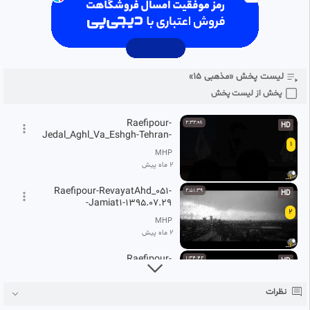
لیست پخش «مذهبی ۱۵»
پخش از لیست پخش
Raefipour-
2:32:08
HD
Jedal_Aghl_Va_Eshgh-Tehran-
1
1396.07.30-
MHP
2 ماه پیش
Raefipour-RevayatAhd_051-
2:51:39
HD
Jamiat1-1395.07.29-
2
MHP
2 ماه پیش
Raefipour-
1:34:42
HD
Zarfiathaye_Tamadon_Sazie_Ashura-
3
J12-Mashhad-1397.07.26-
MHP
نظرات
2 ماه پیش