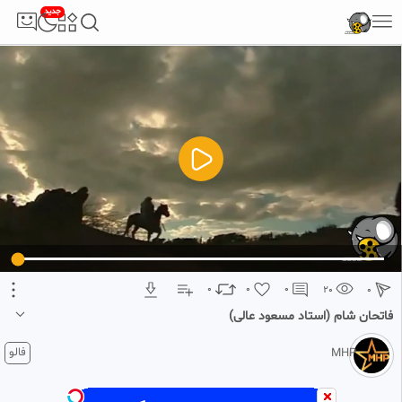
جدید
5
تبلیغ 1 از 2
0
0
0
20
0
فاتحان شام (استاد مسعود عالی)
2 ماه پیش
فالو
MHP
برای دیدن ویدیو های بیشتر و حمایت از کانال ما را در فیلو دنبال کنید