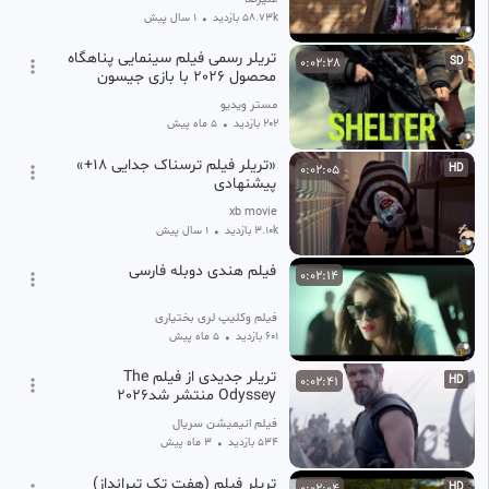
58.73k بازدید
•
1 سال پیش
تریلر رسمی فیلم سینمایی پناهگاه
0:02:28
SD
محصول 2026 با بازی جیسون
استاتهام
مستر ویدیو
202 بازدید
•
5 ماه پیش
«تریلر فیلم ترسناک جدایی ۱۸+»
0:02:05
HD
پیشنهادی
xb movie
3.10k بازدید
•
1 سال پیش
فیلم هندی دوبله فارسی
0:02:14
فیلم وکلیپ لری بختیاری
601 بازدید
•
5 ماه پیش
تریلر جدیدی از فیلم The
0:02:41
HD
Odyssey منتشر شد2026
فیلم انیمیشن سریال
534 بازدید
•
3 ماه پیش
تریلر فیلم (هفت تک تیرانداز)
0:02:04
HD