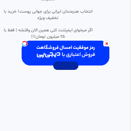
•
سکانسی / از فیلم طنز سحر
انتخاب هنرمندان ایرانی برای جوانی پوست! خرید با
0:01:38
قریشی
تخفیف ویژه
fatemeh
6.23k بازدید
•
9 ماه پیش
اگر میخوای ایمپلنت کنی همین الان وقتشه | فقط با
۲۵ میلیون تومان!!!
فیلم درگیری منجر به قتل رانندگان
0:02:51
فولاد نیریز
خدیجه
12.53k بازدید
•
1 سال پیش