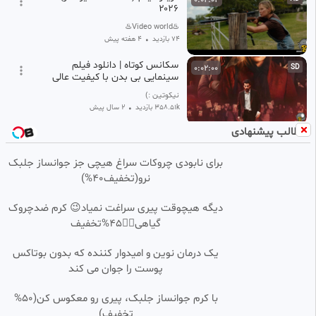
۲۰۲۶
♨️Video world♨️
74 بازدید
•
۴ هفته پیش
سکانس کوتاه | دانلود فیلم
0:02:00
SD
سینمایی بی بدن با کیفیت عالی
نیکوتین :)
358.51k بازدید
•
2 سال پیش
مطالب پیشنهادی
فیلم : «تمرکز» 🎬Focus 2015
0:01:57
برای نابودی چروکات سراغ هیچی جز جوانساز جلبک
حدیث
نرو(تخفیف40%)
1.83k بازدید
•
12 ماه پیش
تیزر فیلم سینمایی برادران لیلا
0:01:54
HD
دیگه هیچوقت پیری سراغت نمیاد😉 کرم ضدچروک
Leilas Brothers 1401
گیاهی👈🏻45%تخفیف
دانلود فیلم و سریال های جدید
12.64k بازدید
•
9 ماه پیش
یک درمان نوین و امیدوار کننده که بدون بوتاکس
پوست را جوان می کند
تریلر فیلم نوستالژی ترسناک کلبه
0:02:06
HD
وحشت
با کرم جوانساز جلبک، پیری رو معکوس کن(50%
Reza.mim68
تخفیف)
237 بازدید
7 ماه پیش