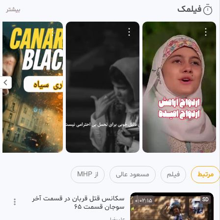
فیلمک
بیشتر
Raefipour-RevayatAhd_040-
3:19:46
HD
Parvande_AkharoZamanie_Daesh-
4
1393.10.11-
MHP
2 ماه پیش
Raefipour-RevayatAhd_055-
3:00:19
HD
ramadi_Dar_Dahe_Chaharom_Enghelab-
5
Jalase_2-1396.02.14-
MHP
2 ماه پیش
Raefipour-RevayatAhd_047-
2:59:13
HD
Zemzemehaye_Nofouz-
6
1394.08.21-
MHP
2 ماه پیش
مرتبط
فیلم
مسعود عالی
از MHP
سکانس قتل قربان در قسمت آخر
0:02:15
SD
سوجان قسمت ۶۵
علیرضا