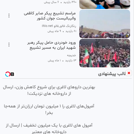
360 بازدید
•
6 سال پیش
مراسم تشییع پیکر صابر کاظمی
والیبالیست جوان کشور
رنگارنگ فالو_فالو ifilo.net
81 بازدید
•
9 ماه پیش
ورود خودردی حامل پیکر رهبر
شهید ایران به مسیر تشییع
خدیجه
13 بازدید
•
1 ماه پیش
مطالب پیشنهادی
بهترین داروهای لاغری برای شروع کاهش وزن، ارسال
از داروخانه های نزدیکت!
آمپول‌های لاغری را ۱ میلیون تومان ارزان‌تر از همه‌جا
بخر!
آمپول های لاغری با یک میلیون تخفیف | ارسال از
داروخانه های معتبر