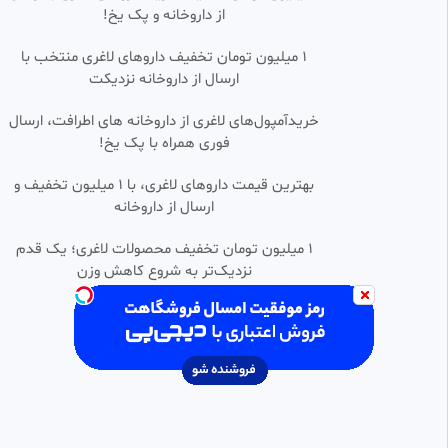
اسرائیل
از داروخانه و پک یخ!
کاربر فیلو
843 بازدید
•
1 سال پیش
۱ میلیون تومان تخفیف داروهای لاغری منتخب با
ارسال از داروخانه نزدیکت
صحبت های جالب سیاستمدار ترک
0:00:53
درباره جنگ ایران و اسرائیل
خریدآمپول‌های لاغری از داروخانه های اطرافت، ارسال
اسماعیل م
فوری همراه با پک یخ!
238 بازدید
•
8 ماه پیش
عراقچی / طرفین ایران و امریکا به
بهترین قیمت داروهای لاغری، با ۱ میلیون تخفیف و
0:00:56
نشانه احترام با یکدیگر دست
ارسال از داروخانه‌
دادند
هوش مصنوعی /تحلیلگر تی وی
17 بازدید
•
5 ماه پیش
۱ میلیون تومان تخفیف محصولات لاغری؛ یک قدم
نزدیک‌تر به شروع کاهش وزن
📹 دبیرکل سازمان ملل: زمانی به
0:00:48
SD
ایران حمله شد که ایران و آمریکا در
حال مذاکره بودند
پرنیان Parnian
23 بازدید
•
5 ماه پیش