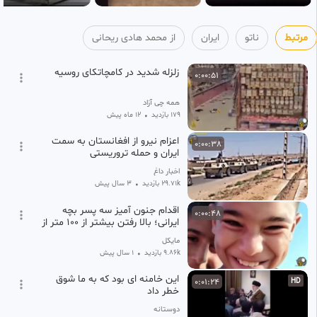
مرتبط
ناتو
ایران
از محمد هادی ریحانی
زلزله شدید در کامچاتکای روسیه
0:00:51
همه چی آزاد
179 بازدید
•
12 ماه پیش
اعزام نیرو از افغانستان به سمت
0:00:38
ایران و حمله تروریستی
اخبار داغ
29.71k بازدید
•
3 سال پیش
اقدام جنون آمیز سه پسر بچه
0:00:48
ایرانی؛ بالا رفتن بیشتر از 100 متر از
یک دکل!
مایکل
9.86k بازدید
•
1 سال پیش
این خامنه ای بود که به ما شوق
0:01:24
HD
خطر داد
دوستانه