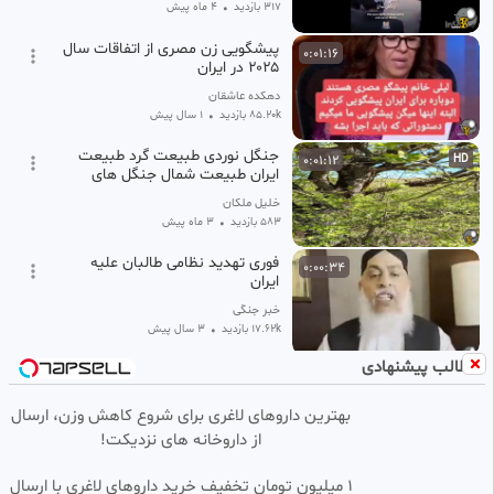
317 بازدید
•
4 ماه پیش
پیشگویی زن مصری از اتفاقات سال
0:01:16
۲۰۲۵ در ایران
دهکده عاشقان
85.20k بازدید
•
1 سال پیش
جنگل نوردی طبیعت گرد طبیعت
0:01:12
HD
ایران طبیعت شمال جنگل های
هیرکانی بهاردر شمال گلستان
خلیل ملکان
طبیعت گردی
583 بازدید
•
3 ماه پیش
فوری تهدید نظامی طالبان علیه
0:00:34
ایران
خبر جنگی
17.62k بازدید
•
3 سال پیش
مطالب پیشنهادی
ویدئو جنجالی سپاه درباره حمله
0:01:10
پهپادهای ایرانی به جمهوری
آذربایجان و وحشت ترکیه
بهترین داروهای لاغری برای شروع کاهش وزن، ارسال
نبض تو
از داروخانه های نزدیکت!
242.39k بازدید
•
3 سال پیش
شادی اعراب از حمله ایران به
0:01:26
HD
1 میلیون تومان تخفیف خرید داروهای لاغری با ارسال