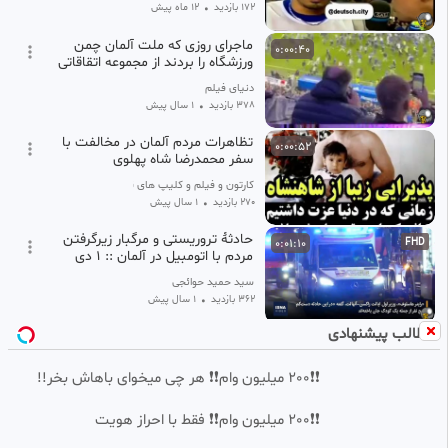
172 بازدید
•
12 ماه پیش
ماجرای روزی که ملت آلمان چمن
0:00:40
ورزشگاه را بردند از مجموعه اتقاقاتی
که عاشقان غرب نباید ببینند!
دنیای فیلم
378 بازدید
•
1 سال پیش
تظاهرات مردم آلمان در مخالفت با
0:00:52
سفر محمدرضا شاه پهلوی
کارتون و فیلم و کلیپ های قشنگ
270 بازدید
•
1 سال پیش
حادثۀ تروریستی و مرگبار زیرگرفتن
0:01:10
FHD
مردم با اتومبیل در آلمان :: ۱ دی
۱۴۰۳
‫سید حمید حوائجی
362 بازدید
•
1 سال پیش
مطالب پیشنهادی
🎥 اشتباه مهلک فن دایک و تک به
0:00:36
تکی که کلهر از دبیروینه گرفت
❗❗200 میلیون وام❗❗ هر چی میخوای باهاش بخر!!
filofilm.ss
346 بازدید
•
1 سال پیش
❗❗200 میلیون وام❗❗ فقط با احراز هویت
گله یک آلمانی از سختی زبان فارسی
0:01:00