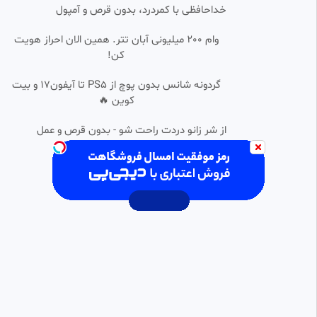
خداحافظی با کمردرد، بدون قرص و آمپول
dokhtare-tanha
436 بازدید
•
1 سال پیش
وام 200 میلیونی آبان تتر. همین الان احراز هویت
کن!
ارتش آلمان نازی
0:00:52
گردونه شانس بدون پوچ از PS5 تا آیفون17 و بیت
نادر
کوین 🔥
1.27k بازدید
•
2 سال پیش
خانه های رایگان در جمهوری
از شر زانو دردت راحت شو - بدون قرص و عمل
0:01:23
شیمیائی آلمان نازی
d1400
1.03k بازدید
•
3 سال پیش
پسر رئیس جمهور آلمان به ضرب
0:00:58
HD
چاقو به قتل رسید
⭐ کلیپ آنلاین ⭐
688 بازدید
•
6 سال پیش