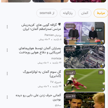
مرتبط
آلمان
پاراگوئه
از seamak
🎥 گزافه گویی های `فريدريش
0:01:00
مرتس`صدراعظم آلمان؛ ایران
مسئول جنگی است
پرنیان Parnian
5 بازدید
•
4 ماه پیش
بمباران آلمان توسط هواپیماهای
0:01:07
HD
آمریکایی و دفاع هوایی ورماخت
morteza
86 بازدید
•
8 ماه پیش
گل سوم آلمان به لوکزامبورگ
0:00:40
SD
(گنابری)
شیرزاد TV
94 بازدید
•
9 ماه پیش
آلمانی حرف زدن علی دایی رو دیده
0:00:42
بودین
d1400