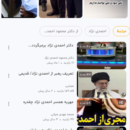
مرتبط
احمدی نژاد
از دکتر محمود احمدی‌ نژاد
دکتر احمدی نژاد برمیگردد...
0:00:40
SD
دکتر محمود احمدی‌ نژاد
17 بازدید
•
1 ماه پیش
تعریف رهبر از احمدی نژاد/ قدیمی
0:00:43
مجتبی
159.05k بازدید
•
2 سال پیش
مهریه همسر احمدی نژاد چقدره
0:00:59
HD
محمد مهدی هراتی.
921 بازدید
•
3 سال پیش