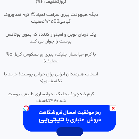
نرو(تخفیف40%)
7.87k بازدید
•
2 سال پیش
ماجرای ادغام سازمان برنامه و
0:01:10
دیگه هیچوقت پیری سراغت نمیاد😉 کرم ضدچروک
بودجه توسط احمدی نژاد!
گیاهی👈🏻45%تخفیف
امیرسالم
175 بازدید
•
1 سال پیش
یک درمان نوین و امیدوار کننده که بدون بوتاکس
پوست را جوان می کند
نظر احمدی نژاد درباره کراوات
0:00:46
با کرم جوانساز جلبک، پیری رو معکوس کن(50%
Mr
تخفیف)
7.36k بازدید
•
2 سال پیش
کلیپ لقمه شو احمدی نژاد
انتخاب هنرمندان ایرانی برای جوانی پوست! خرید با
0:00:58
تخفیف ویژه
⭐گوناگون(فالو کردم فالو کن)⭐
73 بازدید
•
1 سال پیش
کرم ضدچروک جلبک، جوانسازی طبیعی پوست
شما40%تخفیف
دکتر احمدی نژاد برمیگردد...
0:00:42
دکتر محمود احمدی‌ نژاد
11 بازدید
•
۲ هفته پیش