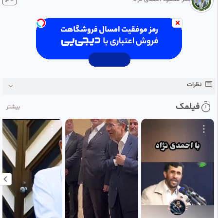
#‌احمدی
‌نژاد_برمیگردد
#‌احمدی
‌نژاد_تنها_نیست
#‌احمدی
‌نژاد
#‌بسوی_بهار
#‌جیگردار
#‌خادم_و_محبوب_ملت
#‌عدالت_و_یاور_رهبر
#‌مسکن_مهر_و_کارت_سوخت
#‌سهام_عدالت_و_یارانه
نظرات
#‌دکتر_محمود_احمدی
‌نژاد
فیلمک
بیشتر
امکان مشاهده لینک های تایید نشده وجود ندارد!