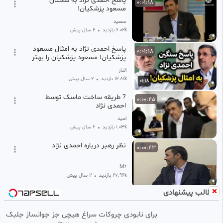
پاسخ احمدی نژاد به سخنان
0:01:18
مسعود پزشکیان!
سعید
6.02k بازدید
•
2 سال پیش
پاسخ احمدی نژاد به امثال مسعود
0:01:18
پزشکیان! مسعود پزشکیان را بهتر
بشناسید
الناز
12.81k بازدید
•
2 سال پیش
? طریقه ساخت ماسک توسط
0:00:45
احمدی نژاد
امید
1.03k بازدید
•
6 سال پیش
نظر رهبر درباره احمدی نژاد
0:00:43
Mr
27.96k بازدید
•
2 سال پیش
مطالب پیشنهادی
افشاگری جنجالی احمدی نژاد: به
0:00:34
SD
من گفتند مردم باید در فقر
باشند...
برای نابودی چروکات سراغ هیچی جز جوانساز جلبک
سعید