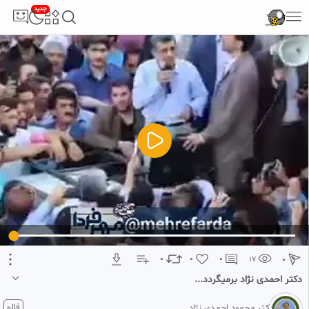
جدید
5
تبلیغ 1 از 2
0
0
0
17
0
دکتر احمدی نژاد برمیگردد...
1 ماه پیش
فالو
دکتر محمود احمدی‌ نژاد