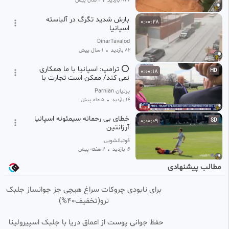
877 بازدید
•
1 سال پیش
بارش شدید تگرگ در آلباسته
0:00:28
اسپانیا
DinarTavalod
82 بازدید
•
1 سال پیش
⭕️ ترامپ: اسپانیا با ما همکاری
0:00:18
HD
نمی کند/ ممکن است تجارت با
اسپانیا را قطع کنیم
پرنیان Parnian
14 بازدید
•
5 ماه پیش
خطای بی رحمانه سیمئونه اسپانیا
0:00:09
SD
آرژانتین
فوتبالشویی
16 بازدید
•
۲ هفته پیش
مطالب پیشنهادی
اسپانیا در ۳۰ دقیقه زهرش را به
0:00:12
SD
بلژیک ریخت
برای نابودی چروکات سراغ هیچی جز جوانساز جلبک
زهره شاه حیدری
نرو(تخفیف40%)
12 بازدید
•
۴ هفته پیش
مهاجرت ۳۷۵۰۰ مراکشی به اسپانیا
0:00:18
HD
حفظ جوانی پوست از اعماق دریا با جلبک اسپیرولینا
و هرج و مرج عجیب توی این کشور