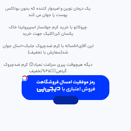
ریحانه
یک درمان نوین و امیدوار کننده که بدون بوتاکس
9 بازدید
•
۱ هفته پیش
پوست را جوان می کند
ووزینیا بازهم دروازه را نجات داد
0:00:14
چروکاتو با خرید کرم جوانساز اسپیرولینا خاک
اسپانیا ۰-۰ کیپ ورد
یکسان کن!کلیک جهت خرید
فوتبالشویی
22 بازدید
•
1 ماه پیش
این آقای58ساله با کرم ضدچروک جلبک10سال جوان
حرکت عجیب و جسورانه جنگنده
شد(سفارش با تخفیف)
0:00:10
اف۱۸ در اسپانیا
زهره شاه حیدری
دیگه هیچوقت پیری سراغت نمیاد😉 کرم ضدچروک
125 بازدید
•
12 ماه پیش
گیاهی👈🏻45%تخفیف
دشمنی اسپانیا با اسرائیل.
0:00:26
محمد مهدی هراتی.
102 بازدید
•
11 ماه پیش