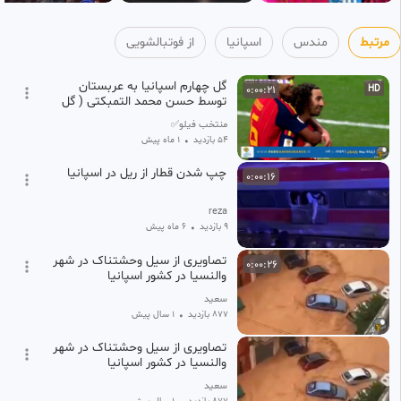
مرتبط
مندس
اسپانیا
از فوتبالشویی
گل چهارم اسپانیا به عربستان
0:00:21
HD
توسط حسن محمد التمبکتی ( گل
به خودی ۴۹)
منتخب فیلو✅
54 بازدید
•
1 ماه پیش
چپ شدن قطار از ریل در اسپانیا
0:00:16
reza
9 بازدید
•
6 ماه پیش
تصاویری از سیل وحشتناک در شهر
0:00:26
والنسیا در کشور اسپانیا
سعید
877 بازدید
•
1 سال پیش
تصاویری از سیل وحشتناک در شهر
والنسیا در کشور اسپانیا
سعید