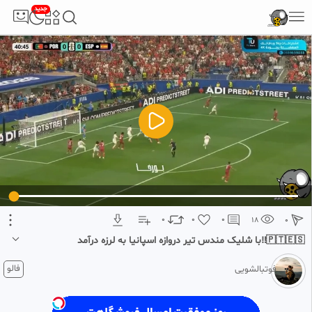
جدید
5
تبلیغ 1 از 2
0
0
0
18
0
🇵🇹🇪🇸‼️با شلیک مندس تیر دروازه اسپانیا به لرزه درآمد
1 ماه پیش
فالو
فوتبالشویی
🇵🇹🇪🇸‼️با شلیک مندس
تیر دروازه اسپانیا به‌لرزه درآمد
توپی که گل نشد