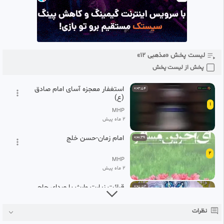
لیست پخش «مذهبی ۱۲»
پخش از لیست پخش
استغفار معجزه آسای امام صادق
0:02:54
(ع)
1
MHP
2 ماه پیش
امام زمان-حسن خلج
0:00:39
2
MHP
2 ماه پیش
قرائت زیارت وارث با صدای حاج
0:05:52
مهدی سماواتی - EMAM Husayn
3
MHP
نظرات
2 ماه پیش