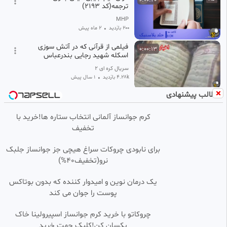
ترجمه(کد 2193)
MHP
200 بازدید
•
2 ماه پیش
فیلمی از قرآنی که در آتش سوزی
0:00:13
اسکله شهید رجایی بندرعباس
نسوخت را مشاهده می کنید.
سریال کره ای ۲
4.28k بازدید
•
1 سال پیش
مطالب پیشنهادی
قرآنی که در آتش سوزی اسکله
0:00:13
شهید رجایی نسوخت.
کرم جوانساز آلمانی انتخاب ستاره ها!خرید با
فیلم وسریال فالو=فالو
تخفیف
461 بازدید
•
1 سال پیش
قرآن نفیس جیبی قابدار چرم
0:00:20
HD
برای نابودی چروکات سراغ هیچی جز جوانساز جلبک
منبت(کد 2026)
نرو(تخفیف40%)
MHP
623 بازدید
•
2 ماه پیش
یک درمان نوین و امیدوار کننده که بدون بوتاکس
پوست را جوان می کند
قرآن عروس جیبی عطری جعبه دار
0:00:20
HD
پلاک طلایی (کد 2025)
چروکاتو با خرید کرم جوانساز اسپیرولینا خاک
MHP
یکسان کن!کلیک جهت خرید
11 بازدید
2 ماه پیش