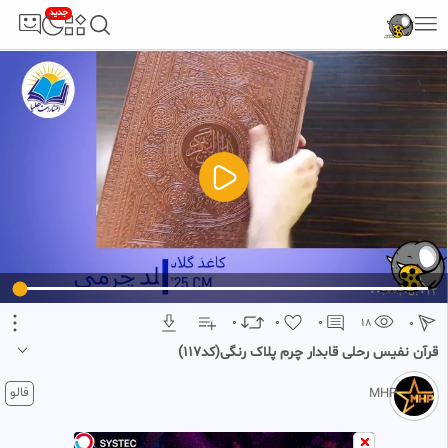
جدید
5
تبلیغ 1 از 2
0
0
0
18
0
قرآن نفیس رحلی قابدار چرم پلاک رنگی(کد117)
2 ماه پیش
فالو
MHP
برای دیدن ویدیو های بیشتر و حمایت از کانال ما را در فیلو دنبال کنید