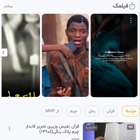
فیلمک
بیشتر
آقا امیرالمومنین، اول مظلوم عالم
0:06:46
- حجت الاسلام دارستانی
4
MHP
2 ماه پیش
ترتیل سوره مبارکه ق با صدای
0:08:45
مشاری العفاسی با زیر نویس
5
انگلیسی - surat gaf
MHP
2 ماه پیش
ترتیل سوره مبارکه محمد با صدای
0:12:21
مشاری العفاسی با زیر نویس
6
انگلیسی - surat mohammad
MHP
2 ماه پیش
مرتبط
قرآن
رحل
چرم
از MHP
قرآن نفیس وزیری تحریر قابدار
0:00:20
HD
چرم پلاک رنگی(کد149)
MHP