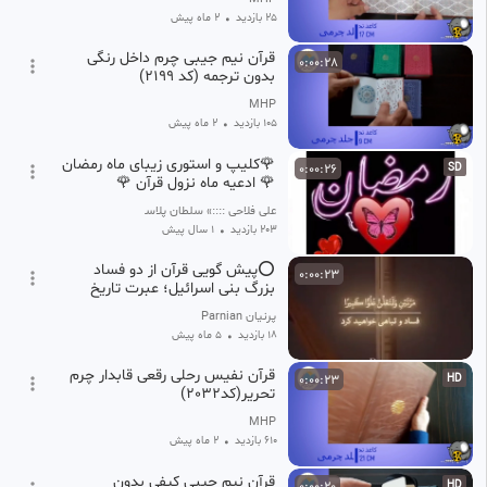
25 بازدید
•
2 ماه پیش
قرآن نیم جیبی چرم داخل رنگی
0:00:28
بدون ترجمه (کد ۲۱۹۹)
MHP
105 بازدید
•
2 ماه پیش
🌹کلیپ و استوری زیبای ماه رمضان
0:00:26
SD
🌹 ادعیه ماه نزول قرآن 🌹
علی فلاحی ::::» سلطان پلاسمای خون ایران
203 بازدید
•
1 سال پیش
⭕️پیش گویی قرآن از دو فساد
0:00:23
بزرگ بنی اسرائیل؛ عبرت تاریخ
پرنیان Parnian
18 بازدید
•
5 ماه پیش
قرآن نفیس رحلی رقعی قابدار چرم
0:00:23
HD
تحریر(کد2032)
MHP
610 بازدید
•
2 ماه پیش
قرآن نیم جیبی کیفی بدون
0:00:20
HD