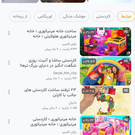
مرتبط
کاردستی
موشک جنگی
اوریگامی
از ریحانه
ساخت خانه مینیاتوری ؛ خانه
0:31:22
HD
مینیاتوری هلوکیتی ؛ خانه
هالووینی ؛ کاردستی مینیاتوری
باران کلیپ
433 بازدید
•
9 ماه پیش
کاردستی ساشا و آنیت: روزی
0:29:34
HD
شگفت انگیز در دنیای بزرگ ترها!
Seryal_film_clip
913 بازدید
•
8 ماه پیش
23 ترفند ساخت کاردستی های
0:12:45
HD
جالب با کارتن
دانیال
7.15k بازدید
•
6 سال پیش
خانه مینیاتوری ؛ کاردستی
0:20:22
HD
مینیاتوری ؛ خانه مینیاتوری
عروسکی
باران کلیپ