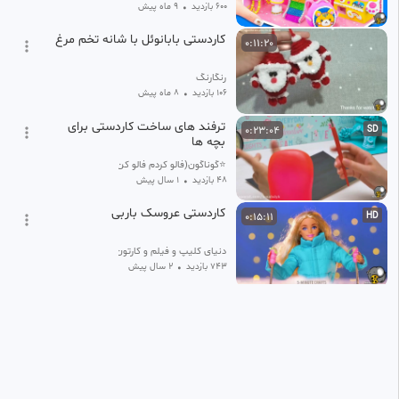
600 بازدید
•
9 ماه پیش
کاردستی بابانوئل با شانه تخم مرغ
0:11:20
رنگارنگ
106 بازدید
•
8 ماه پیش
ترفند های ساخت کاردستی برای
0:23:04
SD
بچه ها
⭐گوناگون(فالو کردم فالو کن)⭐
48 بازدید
•
1 سال پیش
کاردستی عروسک باربی
0:15:11
HD
دنیای کلیپ و فیلم و کارتون
743 بازدید
•
2 سال پیش
کاردستی خانه مینیاتوری :: ساخت
0:12:01
HD
خانه مینیاتوری کیتی :: سرگرمی و
هنری| A_51076
KIDS EXPLORE
81.32k بازدید
•
10 ماه پیش
کاردستی جذاب دخترانه
0:10:47