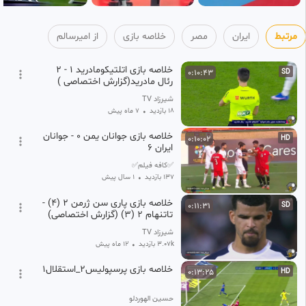
مرتبط
ایران
مصر
خلاصه بازی
از امیرسالم
خلاصه بازی اتلتیکومادرید 1 - 2
0:10:43
SD
رئال مادرید(گزارش اختصاصی )
شیرزاد TV
18 بازدید
•
7 ماه پیش
خلاصه بازی جوانان یمن 0 - جوانان
0:10:02
HD
ایران 6
✅کافه فیلم✅
137 بازدید
•
1 سال پیش
خلاصه بازی پاری سن ژرمن 2 (4) -
0:11:31
SD
تاتنهام 2 (3) (گزارش اختصاصی)
شیرزاد TV
3.07k بازدید
•
12 ماه پیش
خلاصه بازی پرسپولیس2_استقلال1
0:13:25
HD
حسین الهوردلو