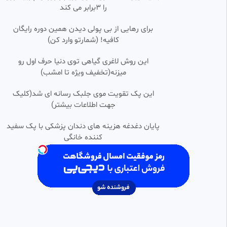
1
را 3برابر می کند
دنیای کلیپ و ویدیو
194 بازدید
•
1 سال پیش
برای رهایی از بی پولی دیدن همین دوره رایگان
کافیه! (شمارتو وارد کن)
خلاصه بازی فوتبال استقلال النصر
0:10:02
FHD
لیگ نخبگان نتیجه ۰.۰
این روش لاغری گیاهی توی دنیا حرف اول رو
فیلم انیمیشن کارتون
میزنه(تخفیف ویژه تا امشب)
2.75k بازدید
•
1 سال پیش
خلاصه بازی بنیامین فرجی مقابل
این پک تقویت موی جلبک رسانه ای شد(کلیک
0:13:57
HD
لین شی دونگ | شگفتی سازی
جهت اطلاعات بیشتر)
بنیامین فرجی | تنیس روی میز
hamechiplus
1.30k بازدید
•
9 ماه پیش
پایان دغدغه هزینه های دندان پزشکی با پک سفید
کننده خانگی
خلاصه بازی گل گهر سیرجان 3-1
0:10:05
HD
پرسپولیس
d1400
31 بازدید
•
5 ماه پیش