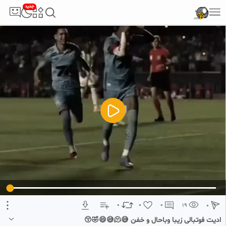
جدید
5
تبلیغ 1 از 2
0
0
0
19
0
ادیت فوتبالی زیبا وباحال و خفن 😅🫠😅😄🤣😚