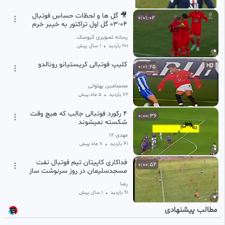
🎥 گل ها و لحظات حساس فوتبال
0:01:02
04-03 گل اول تراکتور به خیبر خرم
آباد (دوماگوی دروژدک
رسانه تصویری کیوسک
201 بازدید
•
1 سال پیش
کلیپ فوتبالی کریستیانو رونالدو
0:01:25
HD
محمدامین پهلوانی
72 بازدید
•
5 ماه پیش
۴ رکورد فوتبالی جالب که هیچ وقت
0:00:36
شکسته نمیشوند
مهدی ۱۲
41 بازدید
•
7 ماه پیش
فداکاری کاپیتان تیم فوتبال نفت
0:00:52
مسجدسلیمان در روز سرنوشت ساز
رضا
91 بازدید
•
1 سال پیش
مطالب پیشنهادی
lمیثاقیان و اخبار فوتبال برتر ایران
0:00:45
SD