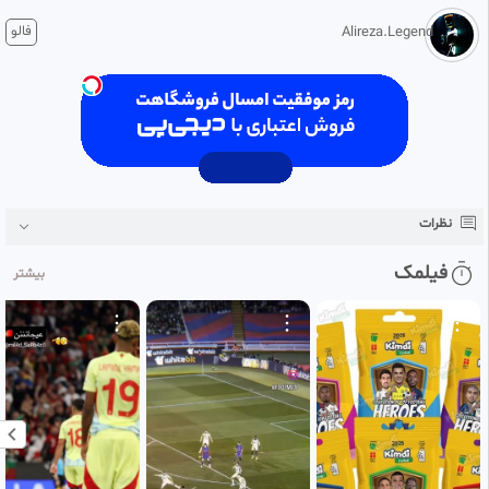
1 ماه پیش
فالو
Alireza.Legend
ممنون از حمایتتان با تش‌کر که ما را دنبال کردید
نظرات
فیلمک
بیشتر