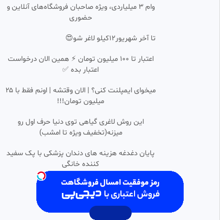
وام ۳ میلیاردی، ویژه صاحبان فروشگاه‌های آنلاین و
AZKURDAN
حضوری
40 بازدید
•
5 ماه پیش
جذابیت فوتبال و اشتباه
0:01:00
HD
تا آخر شهریور12کیلو لاغر شو😍
AmoParsa
اعتبار تا ۱۰۰ میلیون تومان ⚡ همین الان درخواست
116 بازدید
•
1 سال پیش
اعتبار بده ✅
عجیب ترین پنالتی فوتبال آسیا
0:01:09
میخوای ایمپلنت کنی؟ | الان وقتشه | اونم فقط با ۲۵
میلیون تومان!!!
baran
44 بازدید
•
6 ماه پیش
این روش لاغری گیاهی توی دنیا حرف اول رو
در میدانی که پدر پشت فرزندش
میزنه(تخفیف ویژه تا امشب)
0:00:57
HD
است باخت غیر ممکن است
حسین
پایان دغدغه هزینه های دندان پزشکی با پک سفید
360 بازدید
•
8 ماه پیش
کننده خانگی
گزارش عربی فوتبال
0:01:02
Agheil
261 بازدید
•
1 سال پیش