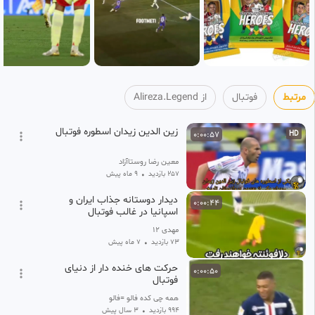
مرتبط
فوتبال
از Alireza.Legend
زین الدین زیدان اسطوره فوتبال
0:00:57
HD
معین رضا روستاآزاد
257 بازدید
•
9 ماه پیش
دیدار دوستانه جذاب ایران و
0:00:44
اسپانیا در غالب فوتبال
مهدی ۱۲
73 بازدید
•
7 ماه پیش
حرکت های خنده دار از دنیای
0:00:50
فوتبال
همه چی کده فالو =فالو
994 بازدید
•
3 سال پیش